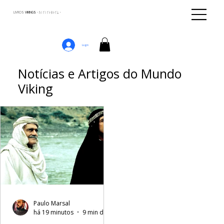
LIVROS
VIKINGS · ᚢᛁᚴᛁᚴᛅᛒᛅᚴᛦ ·
Login
Notícias e Artigos do Mundo
Viking
Paulo Marsal
há 19 minutos
9 min de leitura