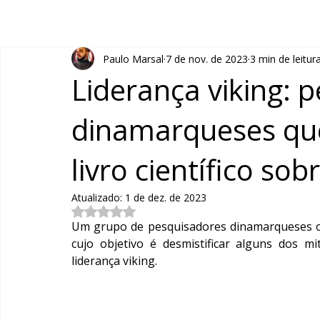
Paulo Marsal
7 de nov. de 2023
3 min de leitur
Liderança viking: 
dinamarqueses qu
livro científico so
Atualizado:
1 de dez. de 2023
Avaliado com NaN de 5 estrelas.
Um grupo de pesquisadores dinamarqueses ob
cujo objetivo é desmistificar alguns dos m
liderança viking.