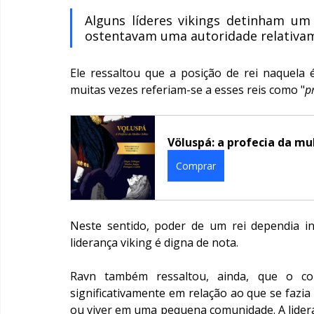
Alguns líderes vikings detinham um
ostentavam uma autoridade relativam
Ele ressaltou que a posição de rei naquela ép
muitas vezes referiam-se a esses reis como "
p
Völuspá: a profecia da mu
Comprar
Neste sentido, poder de um rei dependia int
liderança viking é digna de nota.
Ravn também ressaltou, ainda, que o con
significativamente em relação ao que se fazia
ou viver em uma pequena comunidade. A lider