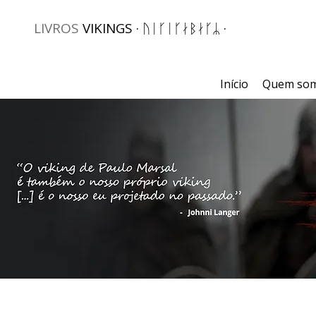
LIVROS
VIKINGS · ᚢᛁᚴᛁᚴᛅᛒᛅᚴᛦ ·
Início
Quem so