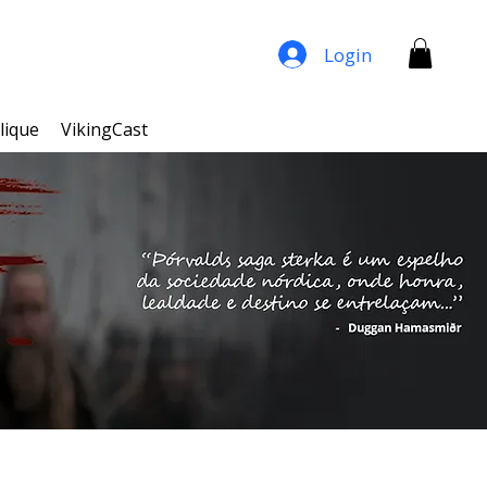
Login
lique
VikingCast