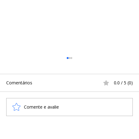
Comentários
0.0 / 5 (0)
Comente e avalie
ÞÓRR, O PROTETOR DA HUMANIDADE E
SEU MJǪLLNIR