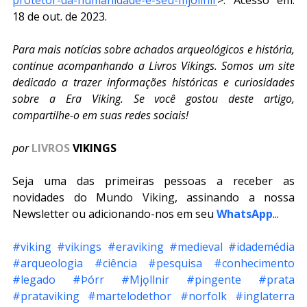
protetor-da-humanidade-e-seu-mjollnir
>. Acesso em: 
18 de out. de 2023.
Para mais notícias sobre achados arqueológicos e história, 
continue acompanhando a Livros Vikings. Somos um site 
dedicado a trazer informações históricas e curiosidades 
sobre a Era Viking. Se você gostou deste artigo, 
compartilhe-o em suas redes sociais!
por
LIVROS
 VIKINGS
Seja uma das primeiras pessoas a receber as 
novidades do Mundo Viking, assinando a nossa 
Newsletter ou adicionando-nos em seu 
WhatsApp
...
#viking
#vikings
#eraviking
#medieval
#idademédia
#arqueologia
#ciência
#pesquisa
#conhecimento
#legado
#Þórr
#Mjǫllnir
#pingente
#prata
#prataviking
#martelodethor
#norfolk
#inglaterra