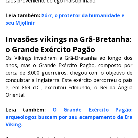
caos proveniente do ego indisciplinado.
Leia também: 
Þórr, o protetor da humanidade e 
seu Mjǫllnir
Invasões vikings na Grã-Bretanha:
o Grande Exército Pagão
Os Vikings invadiram a Grã-Bretanha ao longo dos 
anos, mas o Grande Exército Pagão, composto por 
cerca de 3.000 guerreiros, chegou com o objetivo de 
conquistar a Inglaterra. Este exército percorreu o país 
e, em 869 d.C., executou Edmundo, o Rei da Ânglia 
Oriental.
Leia também: 
O Grande Exército Pagão: 
arqueologos buscam por seu acampamento da Era 
Viking
.