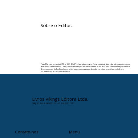
Sobre o Editor:
Paulo Marsal é jornalista (MTb nº 0091859/SP) e fundador da Livros Vikings, o principal portal em língua portuguesa
dedicado à cultura nórdica. Como palestrante e especialista em comunicação, atua na curadoria e direção editorial
do site, dedicado à difusão de informações precisas, pesquisas e descobertas sobre a história e a mitologia
escandinava para o público brasileiro.
✉️ Contato:
paulomarsal@livrosvikings.com.br
Livros Vikings Editora Ltda.
CNPJ: 35.663.864/0001-78 · IE: 128201172111
Contate-nos
Menu