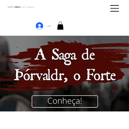
LIVROS
VIKINGS · ᚢᛁᚴᛁᚴᛅᛒᛅᚴᛦ ·
Login