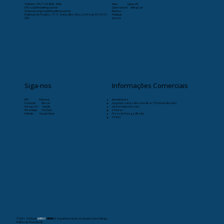
Telefone:
+55 (11) 9-8263-4066
Início
Læristaðr
SAC: sac@livrosvikings.com.br
Quem somos
VikingCast
Originais: originais@livrosvikings.com.br
Notícias
Endereço: Av. Paulista, 171 4º andar, Bela Vista, São Paulo-SP, 01310-
Publique
000
Livraria
Siga-nos
Informações Comerciais
RSS
Pinterest
Atendimento:
Facebook
Deezer
Segunda a sexta-feira das 8h as 17h (exceto feriado)
Instagram
Spotify
Livraria Especializada:
WhatsApp
YouTube
24 horas
Linkedin
Google News
Prazo de Entrega (Brasil):
30 dias
© 2021- 2026
por
LIVROS
VIKINGS
. Orgulhosamente criado pela Livros Vikings.
Política de Privacidade