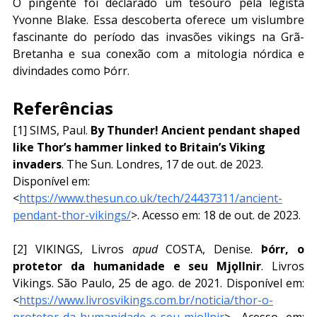
O pingente foi declarado um tesouro pela legista 
Yvonne Blake. Essa descoberta oferece um vislumbre 
fascinante do período das invasões vikings na Grã-
Bretanha e sua conexão com a mitologia nórdica e 
divindades como Þórr.
Referências
[1] SIMS, Paul. 
By Thunder! Ancient pendant shaped 
like Thor’s hammer linked to Britain’s Viking 
invaders
. The Sun. Londres, 17 de out. de 2023. 
Disponível em: 
<
https://www.thesun.co.uk/tech/24437311/ancient-
pendant-thor-vikings/
>. Acesso em: 18 de out. de 2023. 
[2] VIKINGS, Livros 
apud 
COSTA, Denise. 
Þórr, o 
protetor da humanidade e seu Mjǫllnir
. Livros 
Vikings. São Paulo, 25 de ago. de 2021. Disponível em: 
<
https://www.livrosvikings.com.br/noticia/thor-o-