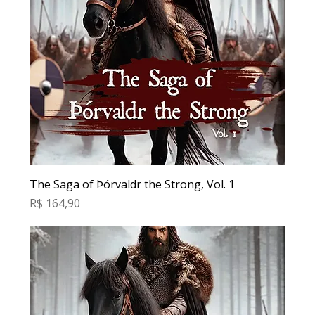
The Saga of Þórvaldr the Strong, Vol. 1
Preço
R$ 164,90