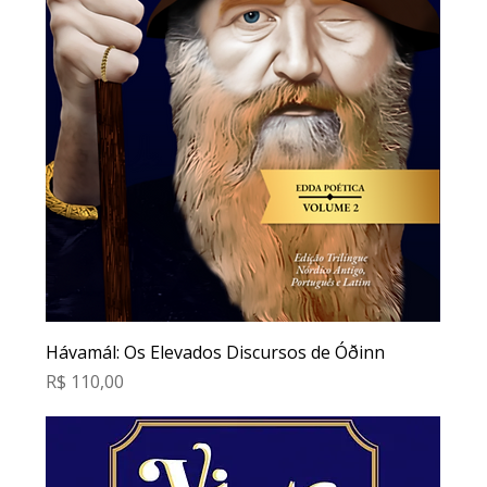
Hávamál: Os Elevados Discursos de Óðinn
Preço
R$ 110,00