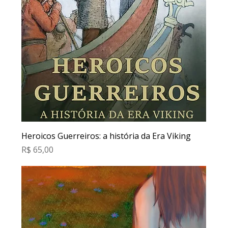
Heroicos Guerreiros: a história da Era Viking
Preço
R$ 65,00