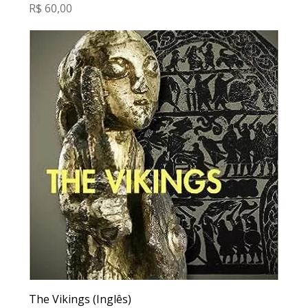
Preço
R$ 60,00
The Vikings (Inglês)