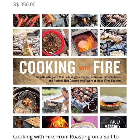
Preço
R$ 350,00
Cooking with Fire: From Roasting on a Spit to