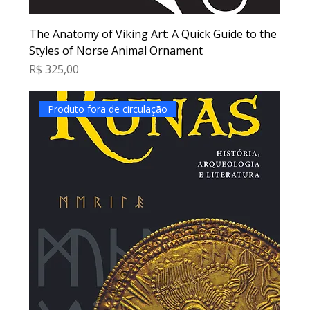
The Anatomy of Viking Art: A Quick Guide to the
Styles of Norse Animal Ornament
Preço
R$ 325,00
Produto fora de circulação