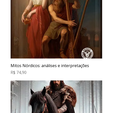
Mitos Nórdicos: análises e interpretações
Preço
R$ 74,90