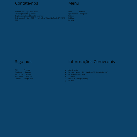
Contate-nos
Menu
Telefone:
+55 (11) 9-8263-4066
Início
Læristaðr
SAC: sac@livrosvikings.com.br
Quem somos
VikingCast
Originais: originais@livrosvikings.com.br
Notícias
Endereço: Av. Paulista, 171 4º andar, Bela Vista, São Paulo-SP, 01310-
Publique
000
Livraria
Siga-nos
Informações Comerciais
RSS
Pinterest
Atendimento:
Facebook
Deezer
Segunda a sexta-feira das 8h as 17h (exceto feriado)
Instagram
Spotify
Livraria Especializada:
WhatsApp
YouTube
24 horas
Linkedin
Google News
Prazo de Entrega (Brasil):
30 dias