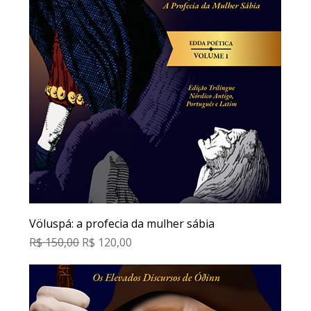
Völuspá: a profecia da mulher sábia
Preço normal
Preço promocional
R$ 150,00
R$ 120,00