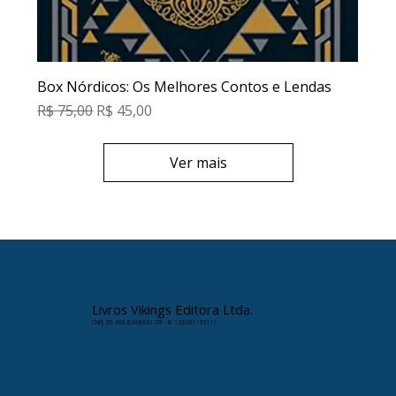
Box Nórdicos: Os Melhores Contos e Lendas
Preço normal
Preço promocional
R$ 75,00
R$ 45,00
Ver mais
Livros Vikings Editora Ltda.
CNPJ: 35.663.864/0001-78 · IE: 128201172111