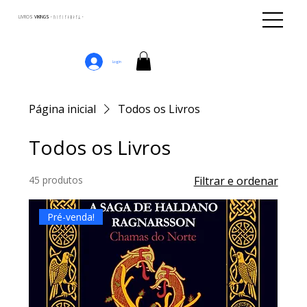
LIVROS
VIKINGS · ᚢᛁᚴᛁᚴᛅᛒᛅᚴᛦ ·
Login
Página inicial
Todos os Livros
Todos os Livros
45 produtos
Filtrar e ordenar
Pré-venda!