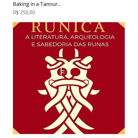
Baking in a Tannur...
Preço
R$ 250,00