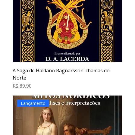
A Saga de Haldano Ragnarsson: chamas do
Norte
Preço
R$ 89,90
Lançamento