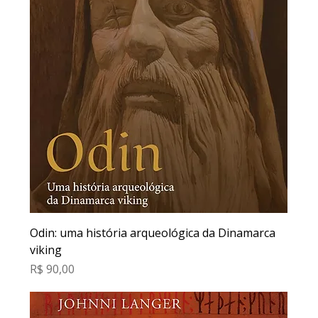
Odin: uma história arqueológica da Dinamarca
viking
Preço
R$ 90,00