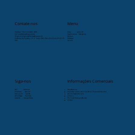
Contate-nos
Menu
Telefone:
+55 (11) 9-8263-4066
Início
Læristaðr
SAC: sac@livrosvikings.com.br
Quem somos
VikingCast
Originais: originais@livrosvikings.com.br
Notícias
Endereço: Av. Paulista, 171 4º andar, Bela Vista, São Paulo-SP, 01310-
Publique
000
Livraria
Siga-nos
Informações Comerciais
RSS
Pinterest
Atendimento:
Facebook
Deezer
Segunda a sexta-feira das 8h as 17h (exceto feriado)
Instagram
Spotify
Livraria Especializada:
WhatsApp
YouTube
24 horas
Linkedin
Google News
Prazo de Entrega (Brasil):
30 dias