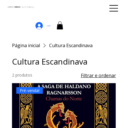
LIVROS
VIKINGS · ᚢᛁᚴᛁᚴᛅᛒᛅᚴᛦ ·
Login
Página inicial
Cultura Escandinava
Cultura Escandinava
2 produtos
Filtrar e ordenar
Pré-venda!