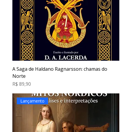
A Saga de Haldano Ragnarsson: chamas do
Norte
Preço
R$ 89,90
Lançamento