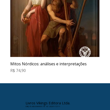
Mitos Nórdicos: análises e interpretações
Preço
R$ 74,90
Livros Vikings Editora Ltda.
CNPJ: 35.663.864/0001-78 · IE: 128201172111