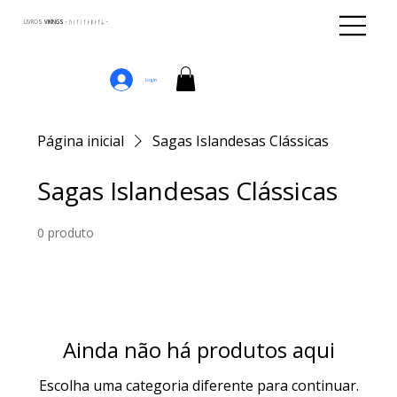
LIVROS
VIKINGS · ᚢᛁᚴᛁᚴᛅᛒᛅᚴᛦ ·
Login
Página inicial
Sagas Islandesas Clássicas
Sagas Islandesas Clássicas
0 produto
Ainda não há produtos aqui
Escolha uma categoria diferente para continuar.