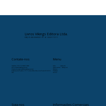
Livros Vikings Editora Ltda.
CNPJ: 35.663.864/0001-78 · IE: 128201172111
Contate-nos
Menu
Telefone:
+55 (11) 9-8263-4066
Início
Læristaðr
SAC: sac@livrosvikings.com.br
Quem somos
VikingCast
Originais: originais@livrosvikings.com.br
Notícias
Endereço: Av. Paulista, 171 4º andar, Bela Vista, São Paulo-SP, 01310-
Publique
000
Livraria
Siga-nos
Informações Comerciais