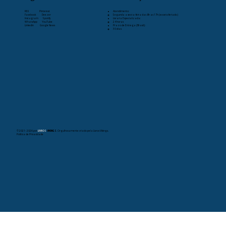
RSS
Pinterest
Atendimento:
Facebook
Deezer
Segunda a sexta-feira das 8h as 17h (exceto feriado)
Instagram
Spotify
Livraria Especializada:
WhatsApp
YouTube
24 horas
Linkedin
Google News
Prazo de Entrega (Brasil):
30 dias
© 2021- 2026
por
LIVROS
VIKINGS
. Orgulhosamente criado pela Livros Vikings.
Política de Privacidade