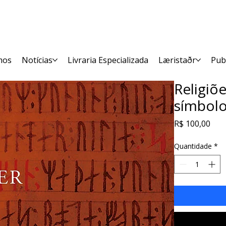
mos
Notícias
Livraria Especializada
Læristaðr
Pub
Religiõe
símbolo
Pre
R$ 100,00
Quantidade
*