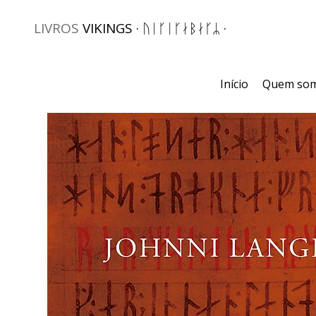
LIVROS
VIKINGS · ᚢᛁᚴᛁᚴᛅᛒᛅᚴᛦ ·
Início
Quem so