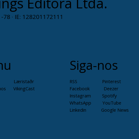
ings Editora Ltda.
-78 · IE: 128201172111
nu
Siga-nos
Læristaðr
RSS
Pinterest
mos
VikingCast
Facebook
Deezer
Instagram
Spotify
WhatsApp
YouTube
Linkedin
Google News