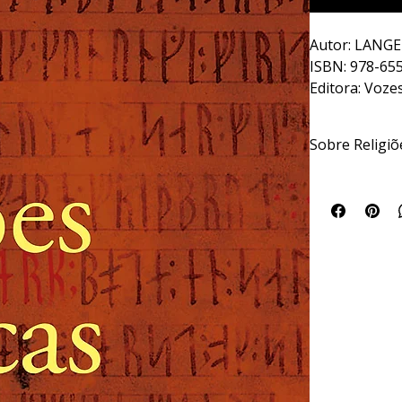
Autor: LANGER
ISBN: 978-65
Editora: Voze
Ano: 2023
Páginas: 344
Sobre Religiõ
Dimensões: 16
Os Vikings são 
especialmente a
sabemos efetiv
realizavam os r
livros sagrados
apresenta pela
acadêmico sobre
Escandinávia pré
de guerreiros 
que deixaram su
LIVRO SOB EN