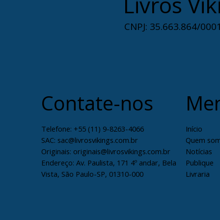
Livros Vik
CNPJ: 35.663.864/0001
Contate-nos
Me
Telefone:
+55 (11) 9-8263-4066
Início
SAC: sac@livrosvikings.com.br
Quem so
Originais: originais@livrosvikings.com.br
Notícias
Endereço: Av. Paulista, 171 4º andar, Bela
Publique
Vista, São Paulo-SP, 01310-000
Livraria