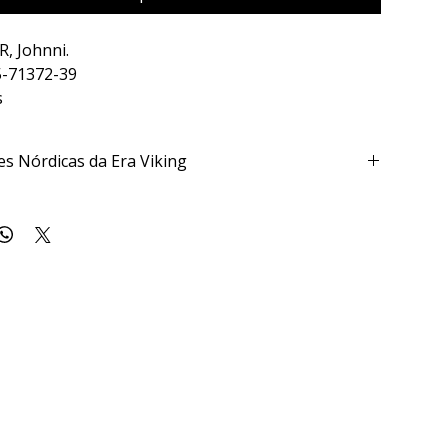
, Johnni.
5-71372-39
s
es Nórdicas da Era Viking
 x 1.6 x 23 cm
famosos hoje em dia nas mídias audiovisuais,
s suas aventuras e conquistas históricas. Mas o que
amente sobre os seus cultos e símbolos? Como eles
ituais aos seus deuses e deusas? Eles possuíam templos e
? O que exatamente foram as runas? O presente livro
 primeira vez em língua portuguesa um detalhamento
 as vivências e experiências religiosas dos nórdicos na
-cristã. É um livro sobre a história religiosa não somente
e reis, mas de camponeses, mulheres e pessoas comuns
a marca na história.
COMENDA. COMPRE MAIS BARATO NA