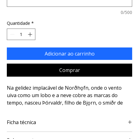
0/500
Quantidade
*
Adicionar ao carrinho
Comprar
Na gelidez implacável de Norðhǫfn, onde o vento
uiva como um lobo e a neve cobre as marcas do
tempo, nasceu Þórvaldr, filho de Bjǫrn, o smiðr de
Ragnarr konungr. Desde a mais tenra idade, o garoto
mostrava-se predestinado; nele, a força de Þórr
Ficha técnica
parecia residir, e sua destreza, em tudo o que tocava,
prenunciava uma grandeza que os velhos bardos já
Autor: MARSAL, Paulo