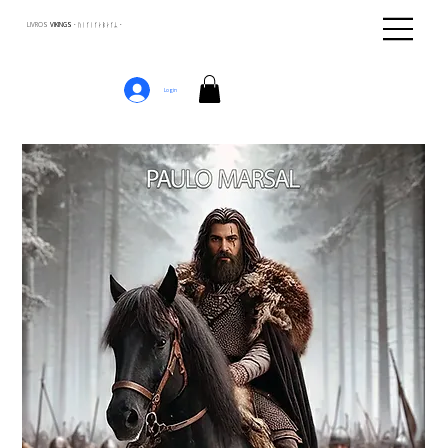
LIVROS
VIKINGS · ᚢᛁᚴᛁᚴᛅᛒᛅᚴᛦ ·
Login