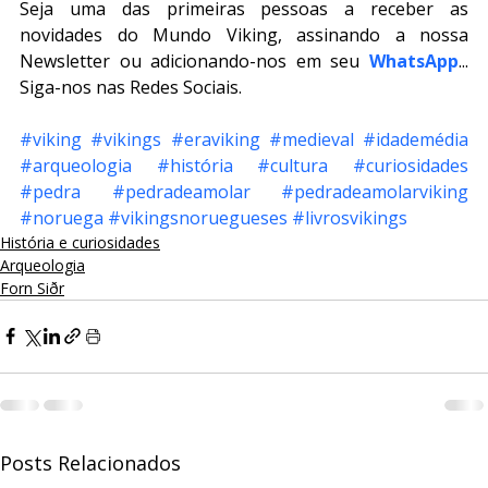
Seja uma das primeiras pessoas a receber as 
novidades do Mundo Viking, assinando a nossa 
Newsletter ou adicionando-nos em seu 
WhatsApp
... 
Siga-nos nas Redes Sociais.
#viking
#vikings
#eraviking
#medieval
#idademédia
#arqueologia
#história
#cultura
#curiosidades
#pedra
#pedradeamolar
#pedradeamolarviking
#noruega
#vikingsnoruegueses
#livrosvikings
História e curiosidades
Arqueologia
Forn Siðr
Posts Relacionados