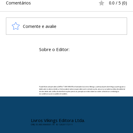
Comentários
0.0 / 5 (0)
Comente e avalie
A Infância na Era Viking: Sobrevivência,
Sobre o Editor:
Treinamento e o Cotidiano
Escandinavo
Paulo Marsal é jornalista (MTb nº 0091859/SP) e fundador da Livros Vikings, o principal portal em língua portuguesa
dedicado à cultura nórdica. Como palestrante e especialista em comunicação, atua na curadoria e direção editorial
do site, dedicado à difusão de informações precisas, pesquisas e descobertas sobre a história e a mitologia
escandinava para o público brasileiro.
✉️ Contato:
paulomarsal@livrosvikings.com.br
Livros Vikings Editora Ltda.
CNPJ: 35.663.864/0001-78 · IE: 128201172111