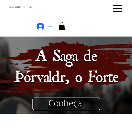
LIVROS
VIKINGS · ᚢᛁᚴᛁᚴᛅᛒᛅᚴᛦ ·
Login