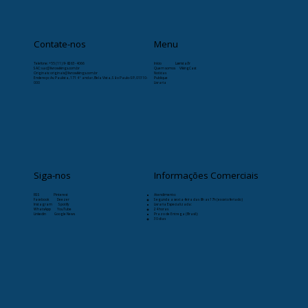
Contate-nos
Menu
Telefone:
+55 (11) 9-8263-4066
Início
Læristaðr
SAC: sac@livrosvikings.com.br
Quem somos
VikingCast
Originais: originais@livrosvikings.com.br
Notícias
Endereço: Av. Paulista, 171 4º andar, Bela Vista, São Paulo-SP, 01310-
Publique
000
Livraria
Siga-nos
Informações Comerciais
RSS
Pinterest
Atendimento:
Facebook
Deezer
Segunda a sexta-feira das 8h as 17h (exceto feriado)
Instagram
Spotify
Livraria Especializada:
WhatsApp
YouTube
24 horas
Linkedin
Google News
Prazo de Entrega (Brasil):
30 dias