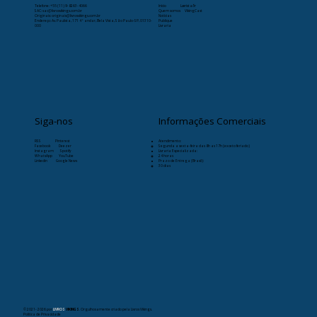
Telefone:
+55 (11) 9-8263-4066
Início
Læristaðr
SAC: sac@livrosvikings.com.br
Quem somos
VikingCast
Originais: originais@livrosvikings.com.br
Notícias
Endereço: Av. Paulista, 171 4º andar, Bela Vista, São Paulo-SP, 01310-
Publique
000
Livraria
Siga-nos
Informações Comerciais
RSS
Pinterest
Atendimento:
Facebook
Deezer
Segunda a sexta-feira das 8h as 17h (exceto feriado)
Instagram
Spotify
Livraria Especializada:
WhatsApp
YouTube
24 horas
Linkedin
Google News
Prazo de Entrega (Brasil):
30 dias
© 2021- 2026
por
LIVROS
VIKINGS
. Orgulhosamente criado pela Livros Vikings.
Política de Privacidade