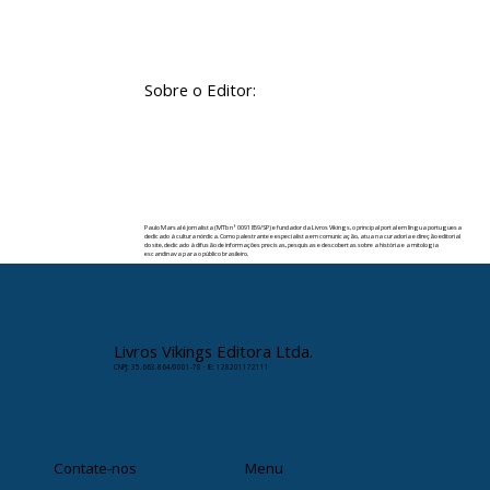
Sobre o Editor:
Paulo Marsal é jornalista (MTb nº 0091859/SP) e fundador da Livros Vikings, o principal portal em língua portuguesa
dedicado à cultura nórdica. Como palestrante e especialista em comunicação, atua na curadoria e direção editorial
do site, dedicado à difusão de informações precisas, pesquisas e descobertas sobre a história e a mitologia
escandinava para o público brasileiro.
✉️ Contato:
paulomarsal@livrosvikings.com.br
Livros Vikings Editora Ltda.
CNPJ: 35.663.864/0001-78 · IE: 128201172111
Contate-nos
Menu