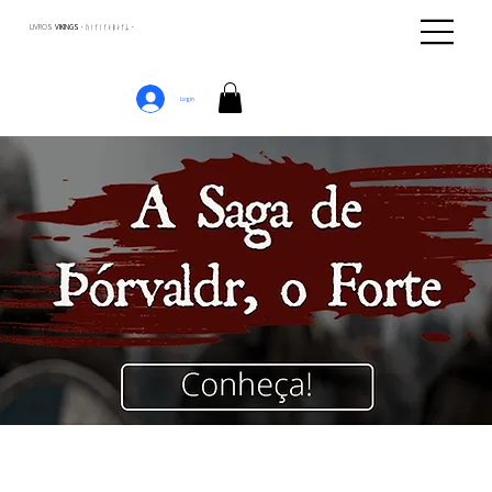
LIVROS
VIKINGS · ᚢᛁᚴᛁᚴᛅᛒᛅᚴᛦ ·
Login