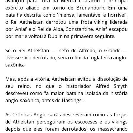
avançou para fora da Mércia e atacou o principal 
exército aliado em torno de Brunanburh. Em uma 
batalha descrita como 'imensa, lamentável e horrível', 
o Rei Aethelstan derrotou uma frota viking liderada 
por Anlaf e o Rei de Alba, Constantine. Anlaf escapou 
por mar e voltou à Dublin na primavera seguinte.
Se o Rei Athelstan — neto de Alfredo, o Grande — 
tivesse sido derrotado, seria o fim da Inglaterra anglo-
saxônica.
Mas, após a vitória, Aethelstan evitou a dissolução de 
seu reino, no que o historiador Alfred Smyth 
descreveu como "a maior batalha isolada da história 
anglo-saxônica, antes de Hastings".
As Crônicas Anglo-saxãs descreveram como as forças 
de Athelstan perseguiram os escoceses e os vikings 
depois que eles foram derrotados, os massacrando 