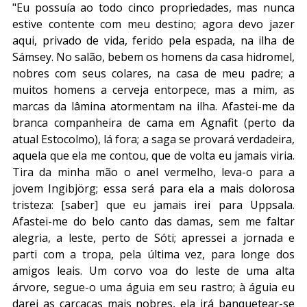
"Eu possuía ao todo cinco propriedades, mas nunca 
estive contente com meu destino; agora devo jazer 
aqui, privado de vida, ferido pela espada, na ilha de 
Sámsey. No salão, bebem os homens da casa hidromel, 
nobres com seus colares, na casa de meu padre; a 
muitos homens a cerveja entorpece, mas a mim, as 
marcas da lâmina atormentam na ilha. Afastei-me da 
branca companheira de cama em Agnafit (perto da 
atual Estocolmo), lá fora; a saga se provará verdadeira, 
aquela que ela me contou, que de volta eu jamais viria. 
Tira da minha mão o anel vermelho, leva-o para a 
jovem Ingibjörg; essa será para ela a mais dolorosa 
tristeza: [saber] que eu jamais irei para Uppsala. 
Afastei-me do belo canto das damas, sem me faltar 
alegria, a leste, perto de Sóti; apressei a jornada e 
parti com a tropa, pela última vez, para longe dos 
amigos leais. Um corvo voa do leste de uma alta 
árvore, segue-o uma águia em seu rastro; à águia eu 
darei as carcaças mais nobres, ela irá banquetear-se 