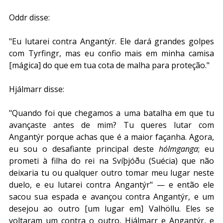
Oddr disse: 
"Eu lutarei contra Angantýr. Ele dará grandes golpes 
com Tyrfingr, mas eu confio mais em minha camisa 
[mágica] do que em tua cota de malha para proteção."
Hjálmarr disse: 
"Quando foi que chegamos a uma batalha em que tu 
avançaste antes de mim? Tu queres lutar com 
Angantýr porque achas que é a maior façanha. Agora, 
eu sou o desafiante principal deste 
hólmganga
; eu 
prometi à filha do rei na Svíþjóðu (Suécia) que não 
deixaria tu ou qualquer outro tomar meu lugar neste 
duelo, e eu lutarei contra Angantýr" — e então ele 
sacou sua espada e avançou contra Angantýr, e um 
desejou ao outro [um lugar em] Valhöllu. Eles se 
voltaram um contra o outro, Hjálmarr e Angantýr, e 