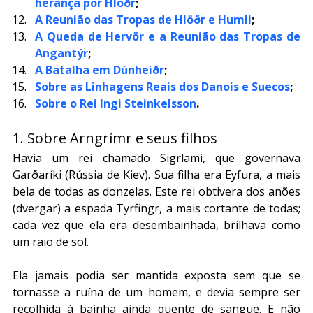
herança por Hlöðr
;
A Reunião das Tropas de Hlöðr e Humli
;
A Queda de Hervör e a Reunião das Tropas de 
Angantýr
;
A Batalha em Dúnheiðr
;
Sobre as Linhagens Reais dos Danois e Suecos
;
Sobre o Rei Ingi Steinkelsson
.
1. Sobre Arngrímr e seus filhos
Havia um rei chamado Sigrlami, que governava 
Garðaríki (Rússia de Kiev). Sua filha era Eyfura, a mais 
bela de todas as donzelas. Este rei obtivera dos anões 
(dvergar) a espada Tyrfingr, a mais cortante de todas; 
cada vez que ela era desembainhada, brilhava como 
um raio de sol. 
Ela jamais podia ser mantida exposta sem que se 
tornasse a ruína de um homem, e devia sempre ser 
recolhida à bainha ainda quente de sangue. E não 