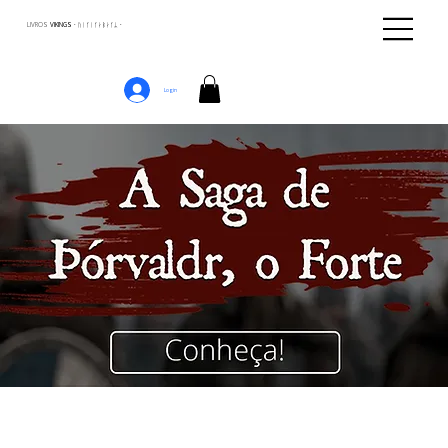
LIVROS
VIKINGS · ᚢᛁᚴᛁᚴᛅᛒᛅᚴᛦ ·
Login