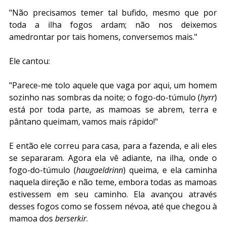
"Não precisamos temer tal bufido, mesmo que por 
toda a ilha fogos ardam; não nos deixemos 
amedrontar por tais homens, conversemos mais."
Ele cantou:
"Parece-me tolo aquele que vaga por aqui, um homem 
sozinho nas sombras da noite; o fogo-do-túmulo (
hyrr
) 
está por toda parte, as mamoas se abrem, terra e 
pântano queimam, vamos mais rápido!"
E então ele correu para casa, para a fazenda, e ali eles 
se separaram. Agora ela vê adiante, na ilha, onde o 
fogo-do-túmulo (
haugaeldrinn
) queima, e ela caminha 
naquela direção e não teme, embora todas as mamoas 
estivessem em seu caminho. Ela avançou através 
desses fogos como se fossem névoa, até que chegou à 
mamoa dos 
berserkir
.