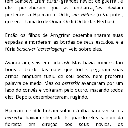
(em Sámsey). Eram 
askar
 (grandes navios de guerra), e 
eles perceberam que as embarcações deviam 
pertencer a Hjálmarr e Oddr, 
inn víðförli
 (o Viajante), 
que era chamado de Örvar-Oddr (Oddr das Flechas). 
Então os filhos de Arngrímr desembainharam suas 
espadas e morderam as bordas de seus escudos, e a 
fúria 
berserker
 (
berserksgangr
) veio sobre eles. 
Avançaram, seis em cada 
ask
. Mas havia homens tão 
bons a bordo das naus que todos pegaram suas 
armas; ninguém fugiu de seu posto, nem proferiu 
palavra de medo. Mas os 
berserkir
 avançaram por um 
lado do convés e voltaram pelo outro, matando todos 
eles. Depois, desembarcaram, rugindo.
Hjálmarr e Oddr tinham subido à ilha para ver se os 
berserkir
 haviam chegado. E quando eles saíram da 
floresta em direção aos seus navios, os 