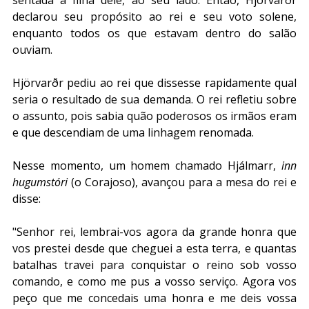
sentada a filha dele, ao seu lado. Então, Hjörvarðr 
declarou seu propósito ao rei e seu voto solene, 
enquanto todos os que estavam dentro do salão 
ouviam.
Hjörvarðr pediu ao rei que dissesse rapidamente qual 
seria o resultado de sua demanda. O rei refletiu sobre 
o assunto, pois sabia quão poderosos os irmãos eram 
e que descendiam de uma linhagem renomada.
Nesse momento, um homem chamado Hjálmarr, 
inn 
hugumstóri
 (o Corajoso), avançou para a mesa do rei e 
disse: 
"Senhor rei, lembrai-vos agora da grande honra que 
vos prestei desde que cheguei a esta terra, e quantas 
batalhas travei para conquistar o reino sob vosso 
comando, e como me pus a vosso serviço. Agora vos 
peço que me concedais uma honra e me deis vossa 