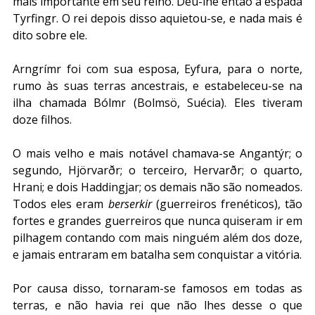
mais importante em seu reino. Deu-lhe então a espada 
Tyrfingr. O rei depois disso aquietou-se, e nada mais é 
dito sobre ele.
Arngrímr foi com sua esposa, Eyfura, para o norte, 
rumo às suas terras ancestrais, e estabeleceu-se na 
ilha chamada Bólmr (Bolmsö, Suécia). Eles tiveram 
doze filhos. 
O mais velho e mais notável chamava-se Angantýr; o 
segundo, Hjörvarðr; o terceiro, Hervarðr; o quarto, 
Hrani; e dois Haddingjar; os demais não são nomeados. 
Todos eles eram 
berserkir
 (guerreiros frenéticos), tão 
fortes e grandes guerreiros que nunca quiseram ir em 
pilhagem contando com mais ninguém além dos doze, 
e jamais entraram em batalha sem conquistar a vitória. 
Por causa disso, tornaram-se famosos em todas as 
terras, e não havia rei que não lhes desse o que 