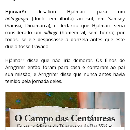
Hjörvarðr desafiou Hjálmarr para um 
hólmganga
 (duelo em ilhota) ao sul, em Sámsey 
(Samsø, Dinamarca), e declarou que Hjálmarr seria 
considerado um 
níðingr
 (homem vil, sem honra) por 
todos, se ele desposasse a donzela antes que este 
duelo fosse travado. 
Hjálmarr disse que não iria demorar. Os filhos de 
Arngrímr então foram para casa e contaram ao pai 
sua missão, e Arngrímr disse que nunca antes havia 
temido pela jornada deles.