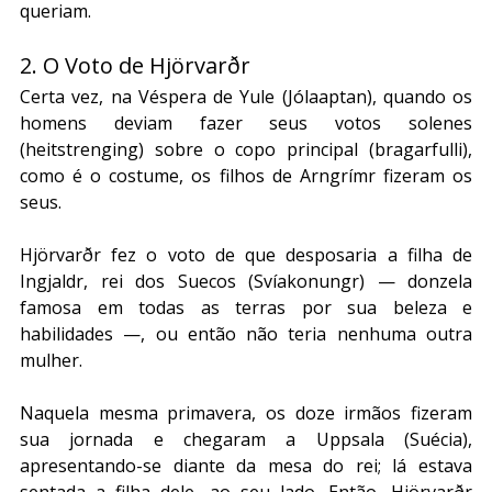
queriam.
2. O Voto de Hjörvarðr
Certa vez, na Véspera de Yule (Jólaaptan), quando os 
homens deviam fazer seus votos solenes 
(heitstrenging) sobre o copo principal (bragarfulli), 
como é o costume, os filhos de Arngrímr fizeram os 
seus. 
Hjörvarðr fez o voto de que desposaria a filha de 
Ingjaldr, rei dos Suecos (Svíakonungr) — donzela 
famosa em todas as terras por sua beleza e 
habilidades —, ou então não teria nenhuma outra 
mulher.
Naquela mesma primavera, os doze irmãos fizeram 
sua jornada e chegaram a Uppsala (Suécia), 
apresentando-se diante da mesa do rei; lá estava 