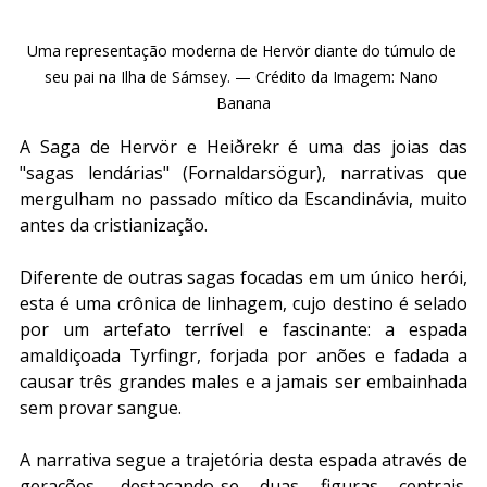
Uma representação moderna de Hervör diante do túmulo de 
seu pai na Ilha de Sámsey. — Crédito da Imagem: Nano 
Banana
A Saga de Hervör e Heiðrekr é uma das joias das 
"sagas lendárias" (Fornaldarsögur), narrativas que 
mergulham no passado mítico da Escandinávia, muito 
antes da cristianização.
Diferente de outras sagas focadas em um único herói, 
esta é uma crônica de linhagem, cujo destino é selado 
por um artefato terrível e fascinante: a espada 
amaldiçoada Tyrfingr, forjada por anões e fadada a 
causar três grandes males e a jamais ser embainhada 
sem provar sangue.
A narrativa segue a trajetória desta espada através de 
gerações, destacando-se duas figuras centrais. 