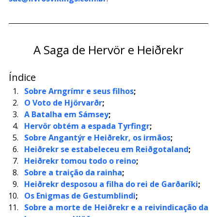
A Saga de Hervör e Heiðrekr
Índice
Sobre Arngrímr e seus filhos
;
O Voto de Hjörvarðr
;
A Batalha em Sámsey
;
Hervör obtém a espada Tyrfingr
;
Sobre Angantýr e Heiðrekr, os irmãos
;
Heiðrekr se estabeleceu em Reiðgotaland
;
Heiðrekr tomou todo o reino
;
Sobre a traição da rainha
;
Heiðrekr desposou a filha do rei de Garðaríki
;
Os Enigmas de Gestumblindi
;
Sobre a morte de Heiðrekr e a reivindicação da 