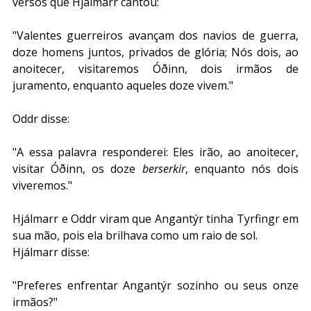
versos que Hjálmarr cantou:
"Valentes guerreiros avançam dos navios de guerra, 
doze homens juntos, privados de glória; Nós dois, ao 
anoitecer, visitaremos Óðinn, dois irmãos de 
juramento, enquanto aqueles doze vivem."
Oddr disse:
"A essa palavra responderei: Eles irão, ao anoitecer, 
visitar Óðinn, os doze 
berserkir
, enquanto nós dois 
viveremos."
Hjálmarr e Oddr viram que Angantýr tinha Tyrfingr em 
sua mão, pois ela brilhava como um raio de sol.
Hjálmarr disse: 
"Preferes enfrentar Angantýr sozinho ou seus onze 
irmãos?"