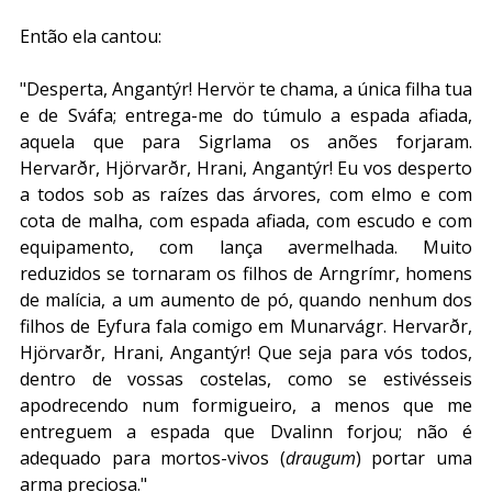
Então ela cantou:
"Desperta, Angantýr! Hervör te chama, a única filha tua 
e de Sváfa; entrega-me do túmulo a espada afiada, 
aquela que para Sigrlama os anões forjaram. 
Hervarðr, Hjörvarðr, Hrani, Angantýr! Eu vos desperto 
a todos sob as raízes das árvores, com elmo e com 
cota de malha, com espada afiada, com escudo e com 
equipamento, com lança avermelhada. Muito 
reduzidos se tornaram os filhos de Arngrímr, homens 
de malícia, a um aumento de pó, quando nenhum dos 
filhos de Eyfura fala comigo em Munarvágr. Hervarðr, 
Hjörvarðr, Hrani, Angantýr! Que seja para vós todos, 
dentro de vossas costelas, como se estivésseis 
apodrecendo num formigueiro, a menos que me 
entreguem a espada que Dvalinn forjou; não é 
adequado para mortos-vivos (
draugum
) portar uma 
arma preciosa."