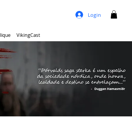
Login
lique
VikingCast