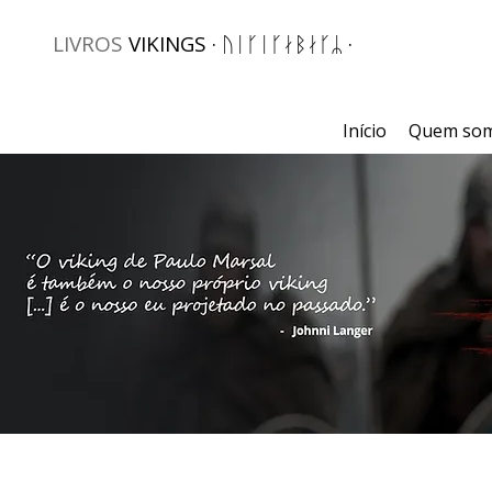
LIVROS
VIKINGS · ᚢᛁᚴᛁᚴᛅᛒᛅᚴᛦ ·
Início
Quem so