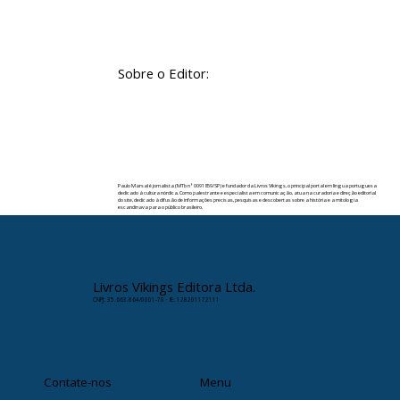
Sobre o Editor:
Paulo Marsal é jornalista (MTb nº 0091859/SP) e fundador da Livros Vikings, o principal portal em língua portuguesa
dedicado à cultura nórdica. Como palestrante e especialista em comunicação, atua na curadoria e direção editorial
do site, dedicado à difusão de informações precisas, pesquisas e descobertas sobre a história e a mitologia
escandinava para o público brasileiro.
✉️ Contato:
paulomarsal@livrosvikings.com.br
Livros Vikings Editora Ltda.
CNPJ: 35.663.864/0001-78 · IE: 128201172111
Contate-nos
Menu