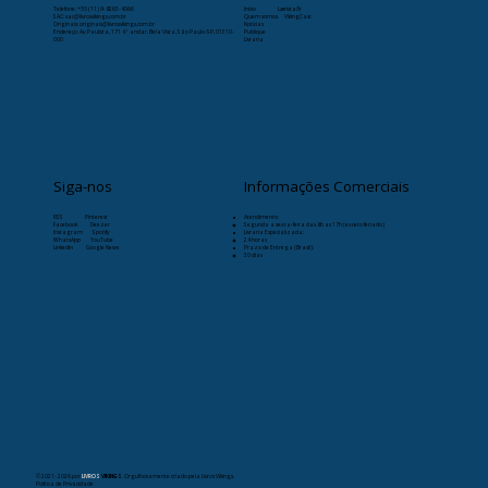
Telefone:
+55 (11) 9-8263-4066
Início
Læristaðr
SAC: sac@livrosvikings.com.br
Quem somos
VikingCast
Originais: originais@livrosvikings.com.br
Notícias
Endereço: Av. Paulista, 171 4º andar, Bela Vista, São Paulo-SP, 01310-
Publique
000
Livraria
Siga-nos
Informações Comerciais
RSS
Pinterest
Atendimento:
Facebook
Deezer
Segunda a sexta-feira das 8h as 17h (exceto feriado)
Instagram
Spotify
Livraria Especializada:
WhatsApp
YouTube
24 horas
Linkedin
Google News
Prazo de Entrega (Brasil):
30 dias
© 2021- 2026
por
LIVROS
VIKINGS
. Orgulhosamente criado pela Livros Vikings.
Política de Privacidade