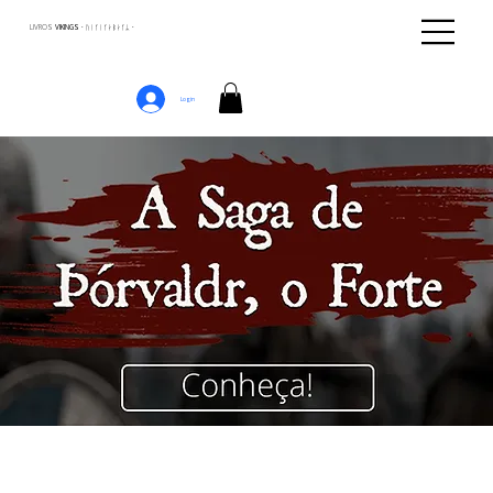
LIVROS
VIKINGS · ᚢᛁᚴᛁᚴᛅᛒᛅᚴᛦ ·
Login