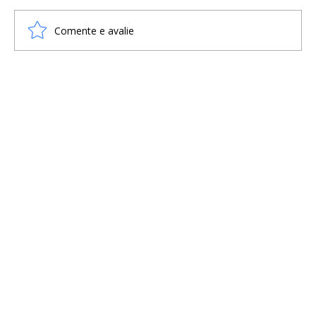
Comente e avalie
Batalha de Clontarf: um pequeno e
sangrento recorte da história viking na
Irlanda