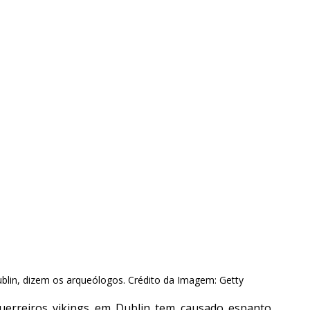
ublin, dizem os arqueólogos. Crédito da Imagem: Getty
erreiros vikings em Dublin tem causado espanto 