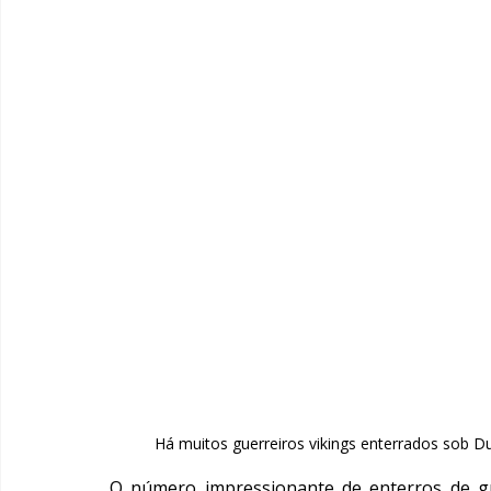
Há muitos guerreiros vikings enterrados sob D
O número impressionante de enterros de gu