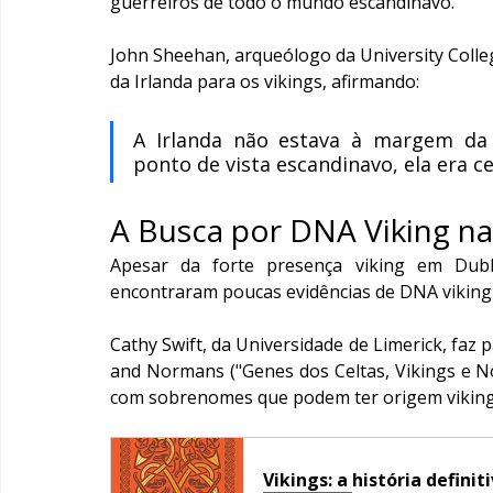
guerreiros de todo o mundo escandinavo.
John Sheehan, arqueólogo da University Colle
da Irlanda para os vikings, afirmando:
A Irlanda não estava à margem da
ponto de vista escandinavo, ela era c
A Busca por DNA Viking na
Apesar da forte presença viking em Dubli
encontraram poucas evidências de DNA viking
Cathy Swift, da Universidade de Limerick, faz 
and Normans ("Genes dos Celtas, Vikings e No
com sobrenomes que podem ter origem viking
Vikings: a história defini