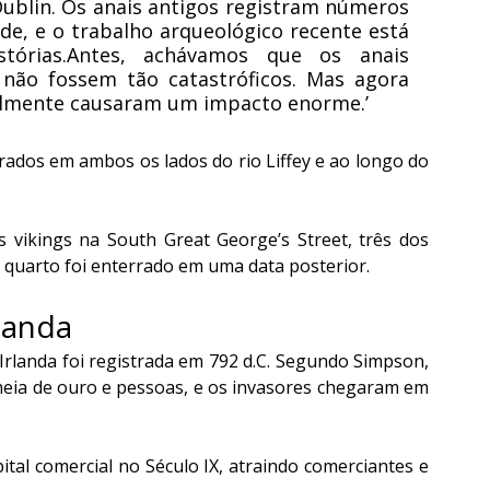
blin. Os anais antigos registram números 
de, e o trabalho arqueológico recente está 
tórias.Antes, achávamos que os anais 
 não fossem tão catastróficos. Mas agora 
ealmente causaram um impacto enorme.’
ados em ambos os lados do rio Liffey e ao longo do 
vikings na South Great George’s Street, três dos 
o quarto foi enterrado em uma data posterior.
landa
Irlanda foi registrada em 792 d.C. Segundo Simpson, 
heia de ouro e pessoas, e os invasores chegaram em 
al comercial no Século IX, atraindo comerciantes e 