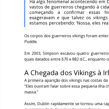
Há algo fenomenal acontecendo em Du
vastos de guerreiros chegando à cida
começando a confirmar essas his
exageravam e que talvez os vikings
estamos percebendo: ‘Nossa, eles r
Os corpos dos guerreiros vikings foram enterr
Poddle.
Em 2003, Simpson escavou quatro guerreiros 
quais datados entre 670 e 882 d.C., enquanto 
A Chegada dos Vikings à Ir
A primeira aparição dos vikings nas costas da 
“Eles ouviram falar sobre essa pequena ilha c
massa.” 
Assim, Dublin rapidamente se tornou uma capit