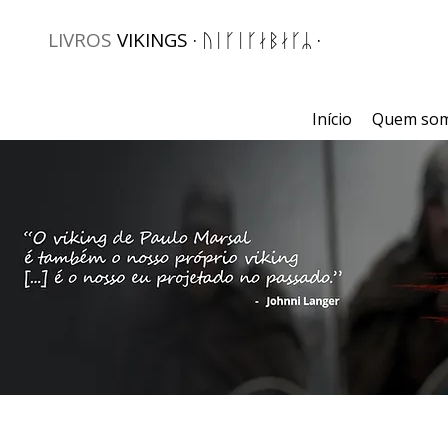
LIVROS
VIKINGS · ᚢᛁᚴᛁᚴᛅᛒᛅᚴᛦ ·
Início
Quem so