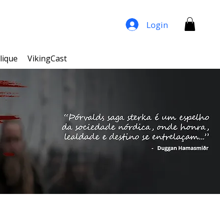
Login
lique
VikingCast