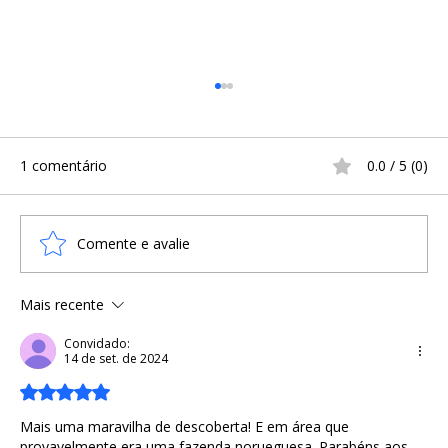
1 comentário
0.0 / 5 (0)
Comente e avalie
Mais recente
Navio viking de mil anos pode estar
enterrado na Noruega
Convidado:
14 de set. de 2024
Avaliado com 5 de 5 estrelas.
Mais uma maravilha de descoberta! E em área que 
provavelmente era uma fazenda norueguesa. Parabéns aos 