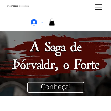
LIVROS
VIKINGS · ᚢᛁᚴᛁᚴᛅᛒᛅᚴᛦ ·
Login