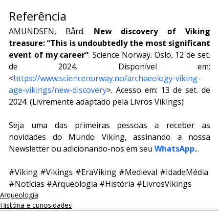
Referência
AMUNDSEN, Bård. 
New discovery of Viking 
treasure: “This is undoubtedly the most significant 
event of my career”
. Science Norway. Oslo, 12 de set. 
de 2024. Disponível em: 
<
https://www.sciencenorway.no/archaeology-viking-
age-vikings/new-discovery
>. Acesso em: 13 de set. de 
2024. (Livremente adaptado pela Livros Vikings)
Seja uma das primeiras pessoas a receber as 
novidades do Mundo Viking, assinando a nossa 
Newsletter ou adicionando-nos em seu 
WhatsApp
...
#Viking
#Vikings
#EraViking
#Medieval
#IdadeMédia
#Notícias
#Arqueologia
#História
#LivrosVikings
Arqueologia
História e curiosidades