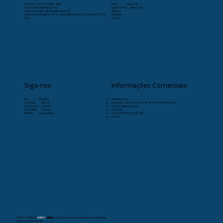
Telefone:
+55 (11) 9-8263-4066
Início
Læristaðr
SAC: sac@livrosvikings.com.br
Quem somos
VikingCast
Originais: originais@livrosvikings.com.br
Notícias
Endereço: Av. Paulista, 171 4º andar, Bela Vista, São Paulo-SP, 01310-
Publique
000
Livraria
Siga-nos
Informações Comerciais
RSS
Pinterest
Atendimento:
Facebook
Deezer
Segunda a sexta-feira das 8h as 17h (exceto feriado)
Instagram
Spotify
Livraria Especializada:
WhatsApp
YouTube
24 horas
Linkedin
Google News
Prazo de Entrega (Brasil):
30 dias
© 2021- 2026
por
LIVROS
VIKINGS
. Orgulhosamente criado pela Livros Vikings.
Política de Privacidade