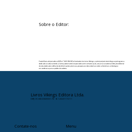
Sobre o Editor:
Paulo Marsal é jornalista (MTb nº 0091859/SP) e fundador da Livros Vikings, o principal portal em língua portuguesa
dedicado à cultura nórdica. Como palestrante e especialista em comunicação, atua na curadoria e direção editorial
do site, dedicado à difusão de informações precisas, pesquisas e descobertas sobre a história e a mitologia
escandinava para o público brasileiro.
✉️ Contato:
paulomarsal@livrosvikings.com.br
Livros Vikings Editora Ltda.
CNPJ: 35.663.864/0001-78 · IE: 128201172111
Contate-nos
Menu