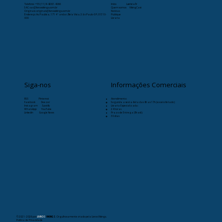
Telefone:
+55 (11) 9-8263-4066
Início
Læristaðr
SAC: sac@livrosvikings.com.br
Quem somos
VikingCast
Originais: originais@livrosvikings.com.br
Notícias
Endereço: Av. Paulista, 171 4º andar, Bela Vista, São Paulo-SP, 01310-
Publique
000
Livraria
Siga-nos
Informações Comerciais
RSS
Pinterest
Atendimento:
Facebook
Deezer
Segunda a sexta-feira das 8h as 17h (exceto feriado)
Instagram
Spotify
Livraria Especializada:
WhatsApp
YouTube
24 horas
Linkedin
Google News
Prazo de Entrega (Brasil):
30 dias
© 2021- 2026
por
LIVROS
VIKINGS
. Orgulhosamente criado pela Livros Vikings.
Política de Privacidade