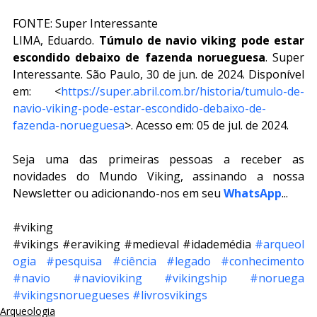
FONTE: Super Interessante
LIMA, Eduardo. 
Túmulo de navio viking pode estar 
escondido debaixo de fazenda norueguesa
. Super 
Interessante. São Paulo, 30 de jun. de 2024. Disponível 
em: <
https://super.abril.com.br/historia/tumulo-de-
navio-viking-pode-estar-escondido-debaixo-de-
fazenda-norueguesa
>. Acesso em: 05 de jul. de 2024.
Seja uma das primeiras pessoas a receber as 
novidades do Mundo Viking, assinando a nossa 
Newsletter ou adicionando-nos em seu 
WhatsApp
...
#viking
#vikings
#eraviking
#medieval
#idademédia
#arqueol
ogia
#pesquisa
#ciência
#legado
#conhecimento
#navio
#navioviking
#vikingship
#noruega
#vikingsnoruegueses
#livrosvikings
Arqueologia