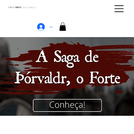
LIVROS
VIKINGS · ᚢᛁᚴᛁᚴᛅᛒᛅᚴᛦ ·
Login