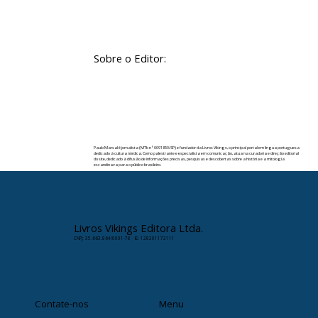
Sobre o Editor:
Paulo Marsal é jornalista (MTb nº 0091859/SP) e fundador da Livros Vikings, o principal portal em língua portuguesa
dedicado à cultura nórdica. Como palestrante e especialista em comunicação, atua na curadoria e direção editorial
do site, dedicado à difusão de informações precisas, pesquisas e descobertas sobre a história e a mitologia
escandinava para o público brasileiro.
✉️ Contato:
paulomarsal@livrosvikings.com.br
Livros Vikings Editora Ltda.
CNPJ: 35.663.864/0001-78 · IE: 128201172111
Contate-nos
Menu