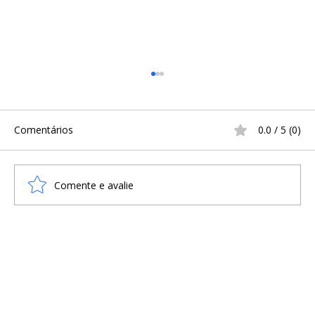
Comentários
0.0 / 5 (0)
Comente e avalie
Navio funerário anterior à Era Viking é
encontrado na Noruega e o mais
antigo da Escandinávia