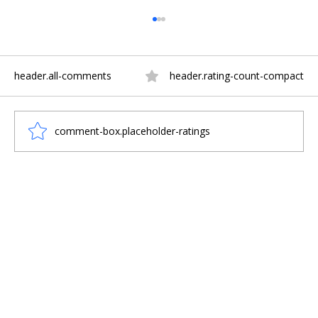
header.all-comments
header.rating-count-compact
comment-box.placeholder-ratings
DEU CERTO! O TESOURO VIKING DE
HEREFORDSHIRE VOLTARÁ PARA CASA
APÓS “VAQUINHA”