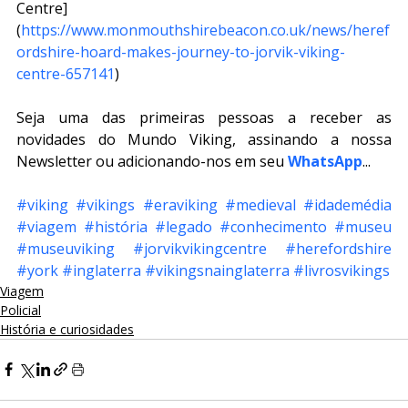
Centre]
(
https://www.monmouthshirebeacon.co.uk/news/heref
ordshire-hoard-makes-journey-to-jorvik-viking-
centre-657141
)
Seja uma das primeiras pessoas a receber as 
novidades do Mundo Viking, assinando a nossa 
Newsletter ou adicionando-nos em seu 
WhatsApp
...
#viking
#vikings
#eraviking
#medieval
#idademédia
#viagem
#história
#legado
#conhecimento
#museu
#museuviking
#jorvikvikingcentre
#herefordshire
#york
#inglaterra
#vikingsnainglaterra
#livrosvikings
Viagem
Policial
História e curiosidades