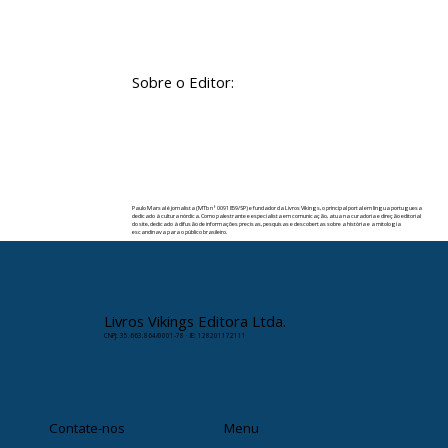
Sobre o Editor:
Paulo Marsal é jornalista (MTb nº 0091859/SP) e fundador da Livros Vikings, o principal portal em língua portuguesa
dedicado à cultura nórdica. Como palestrante e especialista em comunicação, atua na curadoria e direção editorial
do site, dedicado à difusão de informações precisas, pesquisas e descobertas sobre a história e a mitologia
escandinava para o público brasileiro.
✉️ Contato:
paulomarsal@livrosvikings.com.br
Livros Vikings Editora Ltda.
CNPJ: 35.663.864/0001-78 · IE: 128201172111
Contate-nos
Menu