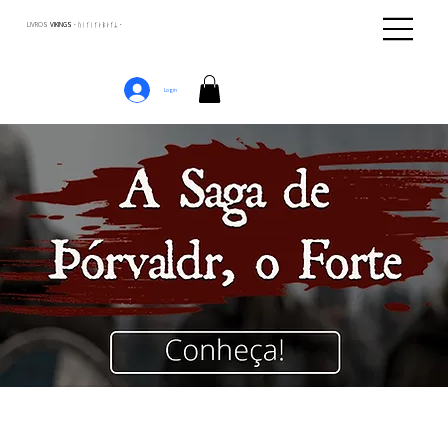
LIVROS
VIKINGS · ᚢᛁᚴᛁᚴᛅᛒᛅᚴᛦ ·
Login