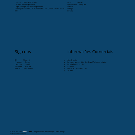
Telefone:
+55 (11) 9-8263-4066
Início
Læristaðr
SAC: sac@livrosvikings.com.br
Quem somos
VikingCast
Originais: originais@livrosvikings.com.br
Notícias
Endereço: Av. Paulista, 171 4º andar, Bela Vista, São Paulo-SP, 01310-
Publique
000
Livraria
Siga-nos
Informações Comerciais
RSS
Pinterest
Atendimento:
Facebook
Deezer
Segunda a sexta-feira das 8h as 17h (exceto feriado)
Instagram
Spotify
Livraria Especializada:
WhatsApp
YouTube
24 horas
Linkedin
Google News
Prazo de Entrega (Brasil):
30 dias
© 2021- 2026
por
LIVROS
VIKINGS
. Orgulhosamente criado pela Livros Vikings.
Política de Privacidade