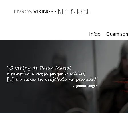
LIVROS
VIKINGS · ᚢᛁᚴᛁᚴᛅᛒᛅᚴᛦ ·
Início
Quem so