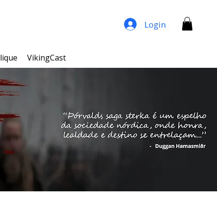
Login
lique
VikingCast