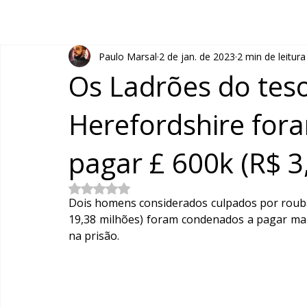
Paulo Marsal
2 de jan. de 2023
2 min de leitura
Os Ladrões do teso
Herefordshire for
pagar £ 600k (R$ 3
Avaliado com NaN de 5 estrelas.
Dois homens considerados culpados por rouba
19,38 milhões) foram condenados a pagar mai
na prisão.