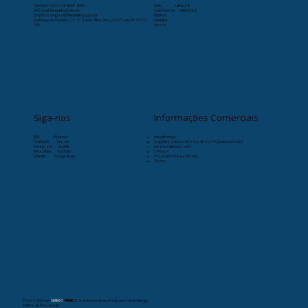
Telefone:
+55 (11) 9-8263-4066
Início
Læristaðr
SAC: sac@livrosvikings.com.br
Quem somos
VikingCast
Originais: originais@livrosvikings.com.br
Notícias
Endereço: Av. Paulista, 171 4º andar, Bela Vista, São Paulo-SP, 01310-
Publique
000
Livraria
Siga-nos
Informações Comerciais
RSS
Pinterest
Atendimento:
Facebook
Deezer
Segunda a sexta-feira das 8h as 17h (exceto feriado)
Instagram
Spotify
Livraria Especializada:
WhatsApp
YouTube
24 horas
Linkedin
Google News
Prazo de Entrega (Brasil):
30 dias
© 2021- 2026
por
LIVROS
VIKINGS
. Orgulhosamente criado pela Livros Vikings.
Política de Privacidade