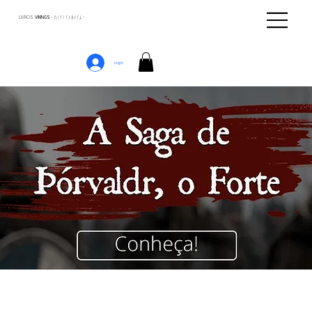
LIVROS
VIKINGS · ᚢᛁᚴᛁᚴᛅᛒᛅᚴᛦ ·
Login