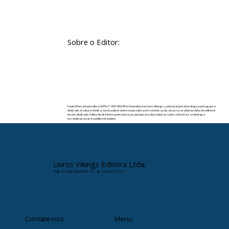
Sobre o Editor:
Paulo Marsal é jornalista (MTb nº 0091859/SP) e fundador da Livros Vikings, o principal portal em língua portuguesa
dedicado à cultura nórdica. Como palestrante e especialista em comunicação, atua na curadoria e direção editorial
do site, dedicado à difusão de informações precisas, pesquisas e descobertas sobre a história e a mitologia
escandinava para o público brasileiro.
✉️ Contato:
paulomarsal@livrosvikings.com.br
Livros Vikings Editora Ltda.
CNPJ: 35.663.864/0001-78 · IE: 128201172111
Contate-nos
Menu