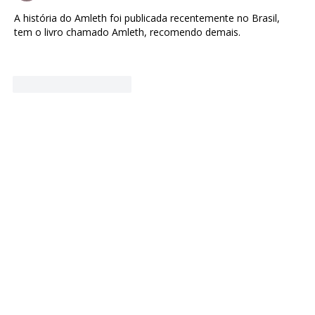
Escandinavo
A história do Amleth foi publicada recentemente no Brasil, 
tem o livro chamado Amleth, recomendo demais.
Curtir
Responder