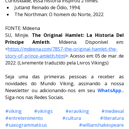
Curiosidade, essa história inspirou 2 filmes:
Jutland: Reinado de Ódio, 1994;
The Northman: O homem do Norte, 2022.
FONTE: Mdeena
SU, Minjie. 
The Original Hamlet: La Historia Del 
Príncipe Amleth
. Mdeena. Disponível em: 
<
https://mdeena.com/7857-the-original-hamlet-the-
story-of-prince-amleth.html
>. Acesso em: 05 de mar. de 
2022. (Livremente traduzido pela Livros Vikings)
Seja uma das primeiras pessoas a receber as 
novidades do Mundo Viking, assinando a nossa 
Newsletter ou adicionando-nos em seu 
WhatsApp
... 
Siga-nos nas Redes Sociais.
#viking
#vikings
#eraviking
#medieval
#entretenimento
#cultura
#literatura
#saxogrammaticus
#willianshakespeare