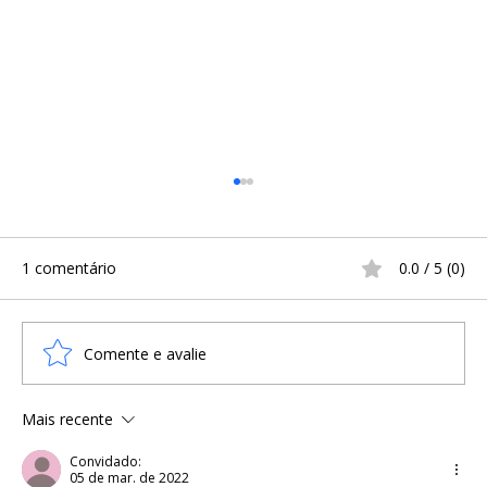
1 comentário
0.0 / 5 (0)
Comente e avalie
Mais recente
A Infância na Era Viking: Sobrevivência,
Treinamento e o Cotidiano
Convidado:
05 de mar. de 2022