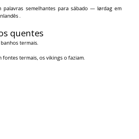
m palavras semelhantes para sábado — lørdag em 
nlandês .
os quentes
e banhos termais.
fontes termais, os vikings o faziam.