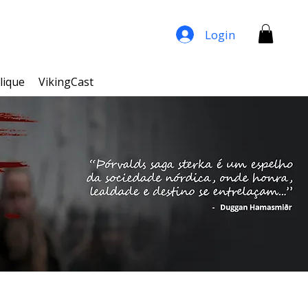
Login
lique
VikingCast