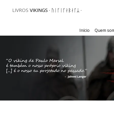
LIVROS
VIKINGS · ᚢᛁᚴᛁᚴᛅᛒᛅᚴᛦ ·
Início
Quem so