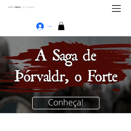
LIVROS
VIKINGS · ᚢᛁᚴᛁᚴᛅᛒᛅᚴᛦ ·
Login