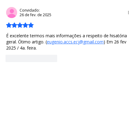
Æthelred, o Injustiçado: o legado do
"Rei Sem Preparo" da Inglaterra da Era
Convidado:
26 de fev. de 2025
Viking
Avaliado com 5 de 5 estrelas.
É excelente termos mais informações a respeito de hisatória 
geral. Ótimo artigo. (
eugenio.accs.ecj@gmail.com
) Em 26 fev 
2025 / 4a. feira. 
Curtir
Responder