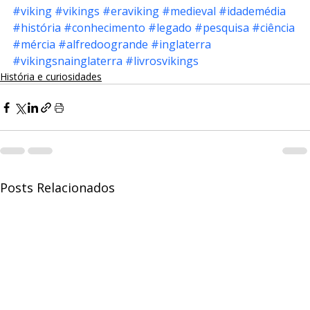
#viking
#vikings
#eraviking
#medieval
#idademédia
#história
#conhecimento
#legado
#pesquisa
#ciência
#mércia
#alfredoogrande
#inglaterra
#vikingsnainglaterra
#livrosvikings
História e curiosidades
Posts Relacionados