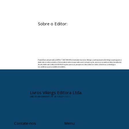
Sobre o Editor:
Paulo Marsal é jornalista (MTb nº 0091859/SP) e fundador da Livros Vikings, o principal portal em língua portuguesa
dedicado à cultura nórdica. Como palestrante e especialista em comunicação, atua na curadoria e direção editorial
do site, dedicado à difusão de informações precisas, pesquisas e descobertas sobre a história e a mitologia
escandinava para o público brasileiro.
✉️ Contato:
paulomarsal@livrosvikings.com.br
Livros Vikings Editora Ltda.
CNPJ: 35.663.864/0001-78 · IE: 128201172111
Contate-nos
Menu