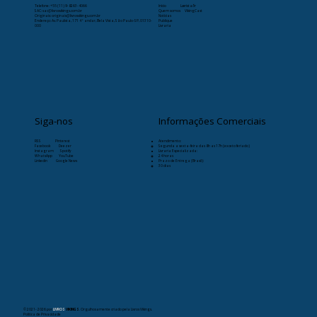
Telefone:
+55 (11) 9-8263-4066
Início
Læristaðr
SAC: sac@livrosvikings.com.br
Quem somos
VikingCast
Originais: originais@livrosvikings.com.br
Notícias
Endereço: Av. Paulista, 171 4º andar, Bela Vista, São Paulo-SP, 01310-
Publique
000
Livraria
Siga-nos
Informações Comerciais
RSS
Pinterest
Atendimento:
Facebook
Deezer
Segunda a sexta-feira das 8h as 17h (exceto feriado)
Instagram
Spotify
Livraria Especializada:
WhatsApp
YouTube
24 horas
Linkedin
Google News
Prazo de Entrega (Brasil):
30 dias
© 2021- 2026
por
LIVROS
VIKINGS
. Orgulhosamente criado pela Livros Vikings.
Política de Privacidade