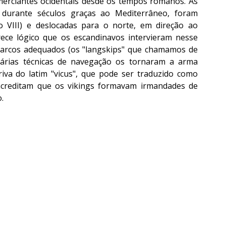
rciantes ocidentais desde os tempos romanos. As 
s durante séculos graças ao Mediterrâneo, foram 
 VIII) e deslocadas para o norte, em direção ao 
rece lógico que os escandinavos intervieram nesse 
barcos adequados (os "langskips" que chamamos de 
nárias técnicas de navegação os tornaram a arma 
iva do latim "vicus", que pode ser traduzido como 
acreditam que os vikings formavam irmandades de 
.