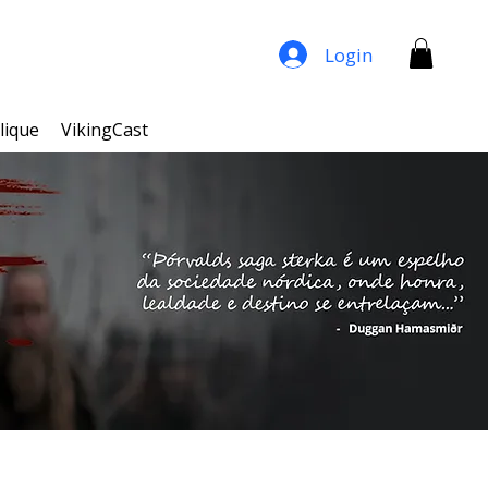
Login
lique
VikingCast