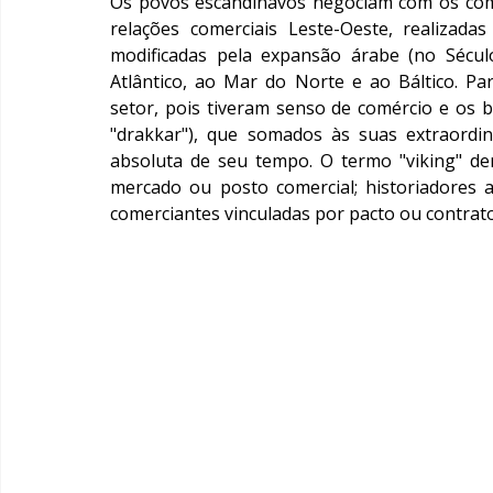
Os povos escandinavos negociam com os come
relações comerciais Leste-Oeste, realizada
modificadas pela expansão árabe (no Século
Atlântico, ao Mar do Norte e ao Báltico. Pa
setor, pois tiveram senso de comércio e os 
"drakkar"), que somados às suas extraordi
absoluta de seu tempo. O termo "viking" der
mercado ou posto comercial; historiadores 
comerciantes vinculadas por pacto ou contrato