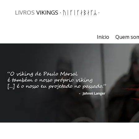
LIVROS
VIKINGS · ᚢᛁᚴᛁᚴᛅᛒᛅᚴᛦ ·
Início
Quem so