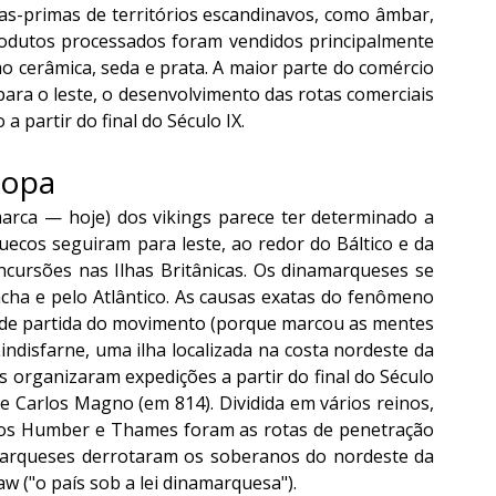
s-primas de territórios escandinavos, como âmbar, 
rodutos processados foram vendidos principalmente 
o cerâmica, seda e prata. A maior parte do comércio 
ara o leste, o desenvolvimento das rotas comerciais 
 partir do final do Século IX.
ropa
arca — hoje) dos vikings parece ter determinado a 
uecos seguiram para leste, ao redor do Báltico e da 
cursões nas Ilhas Britânicas. Os dinamarqueses se 
ha e pelo Atlântico. As causas exatas do fenômeno 
o de partida do movimento (porque marcou as mentes 
disfarne, uma ilha localizada na costa nordeste da 
 organizaram expedições a partir do final do Século 
de Carlos Magno (em 814). Dividida em vários reinos, 
 rios Humber e Thames foram as rotas de penetração 
amarqueses derrotaram os soberanos do nordeste da 
w ("o país sob a lei dinamarquesa").