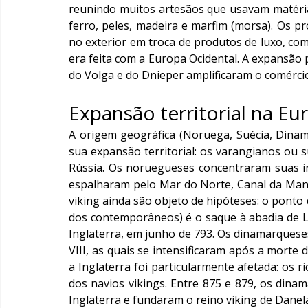
reunindo muitos artesãos que usavam matéria
ferro, peles, madeira e marfim (morsa). Os p
no exterior em troca de produtos de luxo, com
era feita com a Europa Ocidental. A expansão p
do Volga e do Dnieper amplificaram o comércio a
Expansão territorial na Eu
A origem geográfica (Noruega, Suécia, Dinam
sua expansão territorial: os varangianos ou s
Rússia. Os noruegueses concentraram suas in
espalharam pelo Mar do Norte, Canal da Manc
viking ainda são objeto de hipóteses: o pont
dos contemporâneos) é o saque à abadia de Lin
Inglaterra, em junho de 793. Os dinamarqueses
VIII, as quais se intensificaram após a morte 
a Inglaterra foi particularmente afetada: os
dos navios vikings. Entre 875 e 879, os din
Inglaterra e fundaram o reino viking de Danela