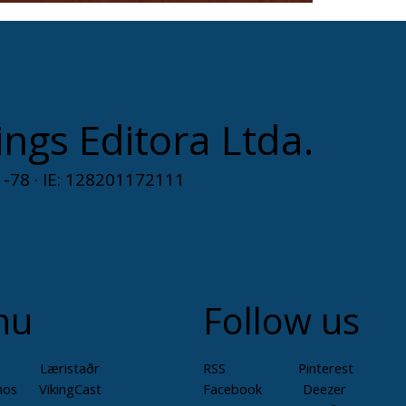
ings Editora Ltda.
-78 · IE: 128201172111
nu
Follow us
Læristaðr
RSS Pinterest
mos
VikingCast
Facebook Deezer