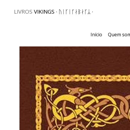
LIVROS
VIKINGS · ᚢᛁᚴᛁᚴᛅᛒᛅᚴᛦ ·
Início
Quem so