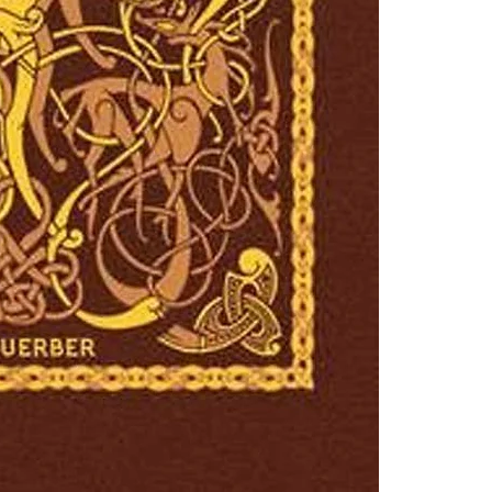
loyalty, and betr
Obra disponível