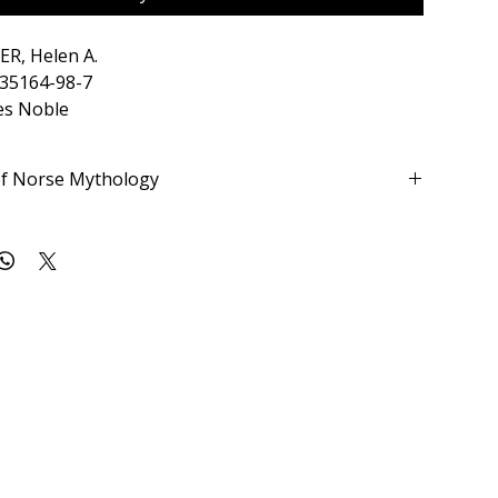
ER, Helen A.
-35164-98-7
es Noble
of Norse Mythology
6 x 23cm
 da Era Viking exporavam os mistérios da vida através de
oclorista Helen Adelina Guerber trouxe à vida os Deuses,
s, guerreiros e monstros destas histórias na obra Tales of
y — Contos da Mitologia Nórdica. Variando entre o
ico, essas lendas falam de paixão, amor, orgulho,
 lealdade e traição.
f the Viking Age explored the mysteries of life through
klorist Helen Adeline Guerber brings to life the gods and
ts and dwarves, and warriors and monsters of these
s of Norse Mythology. Ranging from the comic to the tragic,
ll of passion, love, friendship, pride, courage, strength,