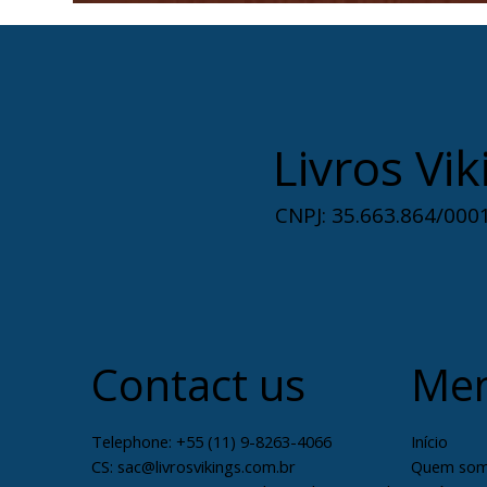
Livros Vik
CNPJ: 35.663.864/0001
Contact us
Me
Telephone: +55 (11) 9-8263-4066
Início
CS:
sac@livrosvikings.com.br
Quem so