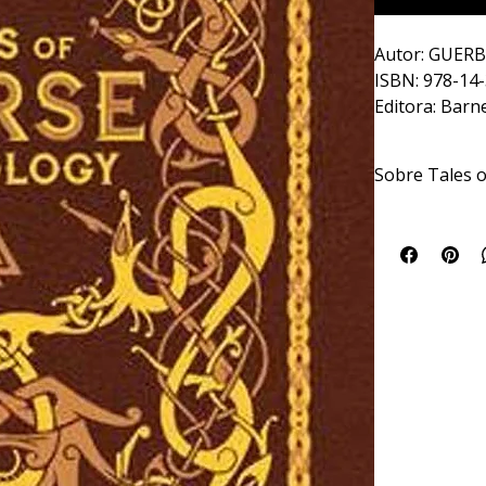
Autor: GUERB
ISBN: 978-14
Editora: Barn
Ano: 2017
Páginas: 467
Sobre Tales 
Dimensões: 1
Os escandinavos
suas sagas. A f
Deusas, gigante
Norse Mytholog
cômico e o trág
coragem, força,
---
Scandinavians o
their sagas. Fol
goddesses, gian
stories in Tale
these legends te