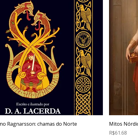
ano Ragnarsson: chamas do Norte
Mitos Nórdic
Price
R$61.68