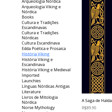
Arqueologia Nórdica
Arqueologia Viking e
Nórdica
Books
Cultura e Tradições
Escandinavas
Cultura e Tradições
Nórdicas
Cultura Escandinava
Edda Poética e Prosaica
História Viking
História Viking e
Escandinava
História Viking e Medieval
Imported
Launchies
Línguas Nórdicas Antigas
Literature
Livros de Mitologia
A Saga de Hald
Nórdica
Price
Norse Mythology
R$89.90