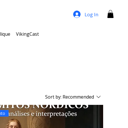
Log In
lique
VikingCast
Sort by:
Recommended
nto