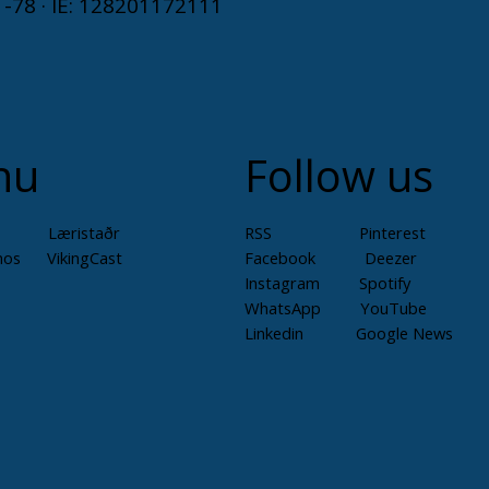
-78 · IE: 128201172111
nu
Follow us
Læristaðr
RSS Pinterest
mos
VikingCast
Facebook Deezer
Instagram Spotify
WhatsApp YouTube
Linkedin Google News