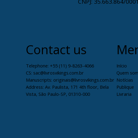
CNPJ: 35.663.864/0001
Contact us
Me
Telephone: +55 (11) 9-8263-4066
Início
CS:
sac@livrosvikings.com.br
Quem so
Manuscripts:
originais@livrosvikings.com.br
Notícias
Address: Av. Paulista, 171 4th floor, Bela
Publique
Vista, São Paulo-SP, 01310-000
Livraria