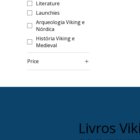
Literature
Launchies
Arqueologia Viking e
Nórdica
História Viking e
Medieval
Price
R$61
R$90
Livros Vik