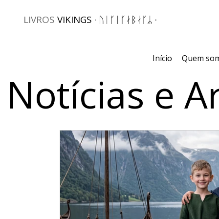
LIVROS
VIKINGS · ᚢᛁᚴᛁᚴᛅᛒᛅᚴᛦ ·
Início
Quem so
Notícias e A