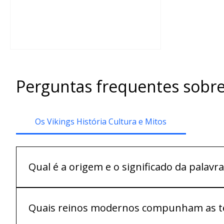
tem obrigações para conosc...
Perguntas frequentes sobre
Os Vikings História Cultura e Mitos
Qual é a origem e o significado da palavra
A etimologia permanece incerta. O termo deriva do nó
palavra vik: pode se referir à região de Viken na Esc
Quais reinos modernos compunham as ter
termo para "mercador". Curiosamente, os próprios n