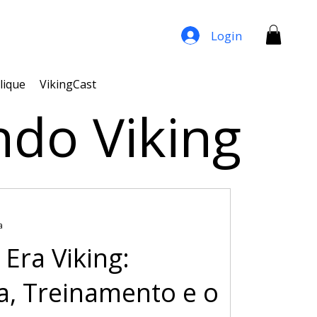
Login
lique
VikingCast
ndo Viking
a
 Era Viking:
a, Treinamento e o