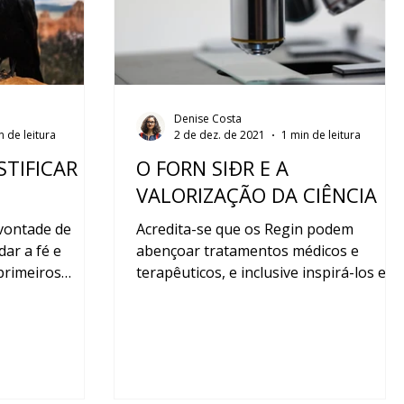
Denise Costa
n de leitura
2 de dez. de 2021
1 min de leitura
STIFICAR É
O FORN SIÐR E A
VALORIZAÇÃO DA CIÊNCIA
vontade de
Acredita-se que os Regin podem
ar a fé e
abençoar tratamentos médicos e
primeiros
terapêuticos, e inclusive inspirá-los e
nos direcionar ao melhor profission...