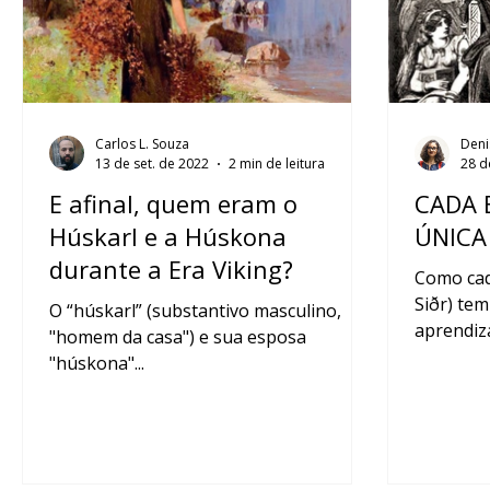
Carlos L. Souza
Deni
13 de set. de 2022
2 min de leitura
28 d
E afinal, quem eram o
CADA 
Húskarl e a Húskona
ÚNICA
durante a Era Viking?
Como cad
Siðr) tem
O “húskarl” (substantivo masculino,
aprendiz
"homem da casa") e sua esposa
vivenciad
"húskona"...