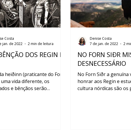
se Costa
Denise Costa
e jan. de 2022
2 min de leitura
7 de jan. de 2022
2 mi
BÊNÇÃO DOS REGIN É
NO FORN SIÐR MI
DESNECESSÁRIO
a heiðinn (praticante do Forn
No Forn Siðr a genuína 
 uma vida diferente, os
honrar aos Regin e estud
ados e bênçãos serão
cultura nórdicas são os 
os de forma distinta por cad...
passos a serem dados...