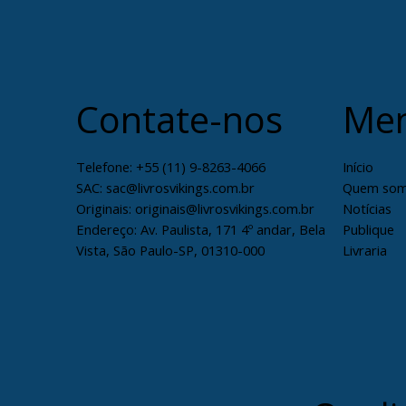
Contate-nos
Me
Telefone:
+55 (11) 9-8263-4066
Início
SAC: sac@livrosvikings.com.br
Quem so
Originais: originais@livrosvikings.com.br
Notícias
Endereço: Av. Paulista, 171 4º andar, Bela
Publique
Vista, São Paulo-SP, 01310-000
Livraria