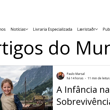
mos
Notícias
Livraria Especializada
Læristaðr
Pub
rtigos do Mu
Paulo Marsal
há 14 horas
11 min de leitur
A Infância na
Sobrevivênci