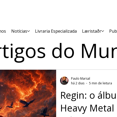
mos
Notícias
Livraria Especializada
Læristaðr
Pub
rtigos do Mu
Paulo Marsal
há 2 dias
5 min de leitura
Regin: o álb
Heavy Metal 