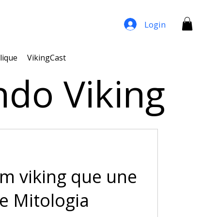
Login
lique
VikingCast
ndo Viking
um viking que une
e Mitologia