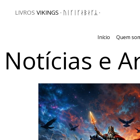
LIVROS
VIKINGS · ᚢᛁᚴᛁᚴᛅᛒᛅᚴᛦ ·
Início
Quem so
Notícias e A