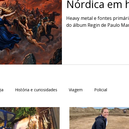
Nórdica em
Deuses Nórd
Heavy metal e fontes primári
do álbum Regin de Paulo Mars
ia
História e curiosidades
Viagem
Policial