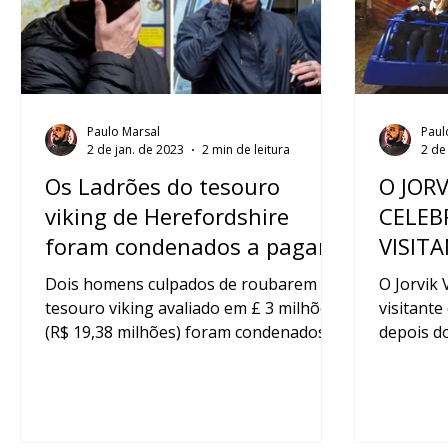
Paulo Marsal
Paul
2 de jan. de 2023
2 min de leitura
2 de
Os Ladrões do tesouro
O JORV
viking de Herefordshire
CELEB
foram condenados a pagar
VISIT
£ 600k (R$ 3,8 milhões) cada
Dois homens culpados de roubarem um
O Jorvik 
tesouro viking avaliado em £ 3 milhões
visitant
(R$ 19,38 milhões) foram condenados a
depois do
pagar £ 600k (R$ 3,8 m)...
Archaeolo