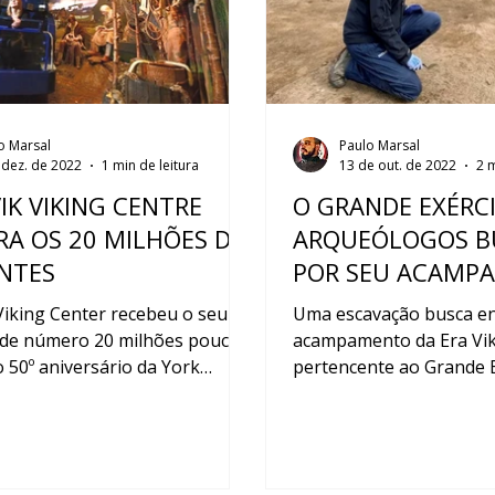
o Marsal
Paulo Marsal
 dez. de 2022
1 min de leitura
13 de out. de 2022
2 m
IK VIKING CENTRE
O GRANDE EXÉRC
RA OS 20 MILHÕES DE
ARQUEÓLOGOS 
ANTES
POR SEU ACAMP
ERA VIKING
Viking Center recebeu o seu
Uma escavação busca en
e de número 20 milhões pouco
acampamento da Era Vi
 50º aniversário da York
pertencente ao Grande E
gical Trust.