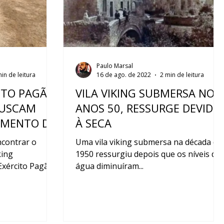
Paulo Marsal
in de leitura
16 de ago. de 2022
2 min de leitura
ITO PAGÃO:
VILA VIKING SUBMERSA NOS
BUSCAM
ANOS 50, RESSURGE DEVIDO
AMENTO DA
À SECA
contrar o
Uma vila viking submersa na década de
king
1950 ressurgiu depois que os níveis de
xército Pagão...
água diminuíram...