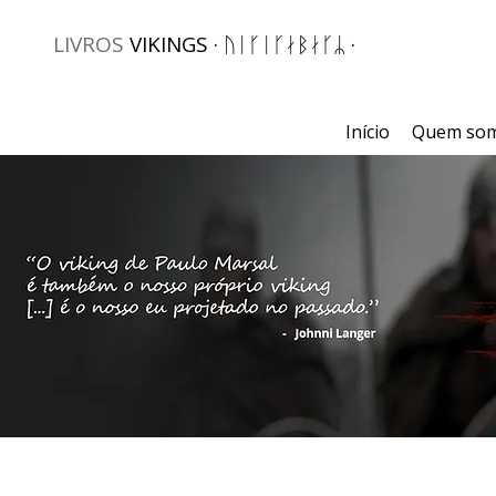
LIVROS
VIKINGS · ᚢᛁᚴᛁᚴᛅᛒᛅᚴᛦ ·
Início
Quem so