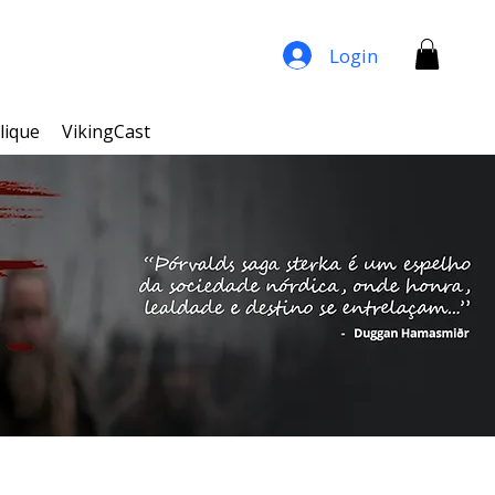
Login
lique
VikingCast