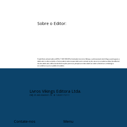
Sobre o Editor:
Paulo Marsal é jornalista (MTb nº 0091859/SP) e fundador da Livros Vikings, o principal portal em língua portuguesa
dedicado à cultura nórdica. Como palestrante e especialista em comunicação, atua na curadoria e direção editorial
do site, dedicado à difusão de informações precisas, pesquisas e descobertas sobre a história e a mitologia
escandinava para o público brasileiro.
✉️ Contato:
paulomarsal@livrosvikings.com.br
Livros Vikings Editora Ltda.
CNPJ: 35.663.864/0001-78 · IE: 128201172111
Contate-nos
Menu