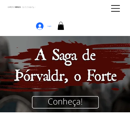
LIVROS
VIKINGS · ᚢᛁᚴᛁᚴᛅᛒᛅᚴᛦ ·
Login