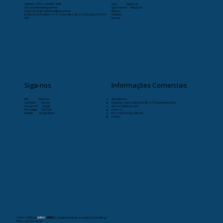
Telefone:
+55 (11) 9-8263-4066
Início
Læristaðr
SAC: sac@livrosvikings.com.br
Quem somos
VikingCast
Originais: originais@livrosvikings.com.br
Notícias
Endereço: Av. Paulista, 171 4º andar, Bela Vista, São Paulo-SP, 01310-
Publique
000
Livraria
Siga-nos
Informações Comerciais
RSS
Pinterest
Atendimento:
Facebook
Deezer
Segunda a sexta-feira das 8h as 17h (exceto feriado)
Instagram
Spotify
Livraria Especializada:
WhatsApp
YouTube
24 horas
Linkedin
Google News
Prazo de Entrega (Brasil):
30 dias
© 2021- 2026
por
LIVROS
VIKINGS
. Orgulhosamente criado pela Livros Vikings.
Política de Privacidade