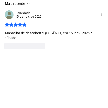
Mais recente
A Infância na Era Viking: Sobrevivência,
Treinamento e o Cotidiano
Convidado:
15 de nov. de 2025
Escandinavo
Avaliado com 5 de 5 estrelas.
Maravilha de descoberta! (EUGÊNIO, em 15. nov. 2025 / 
sábado).
Curtir
Responder