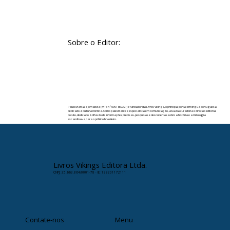
Sobre o Editor:
Paulo Marsal é jornalista (MTb nº 0091859/SP) e fundador da Livros Vikings, o principal portal em língua portuguesa
dedicado à cultura nórdica. Como palestrante e especialista em comunicação, atua na curadoria e direção editorial
do site, dedicado à difusão de informações precisas, pesquisas e descobertas sobre a história e a mitologia
escandinava para o público brasileiro.
✉️ Contato:
paulomarsal@livrosvikings.com.br
Livros Vikings Editora Ltda.
CNPJ: 35.663.864/0001-78 · IE: 128201172111
Contate-nos
Menu