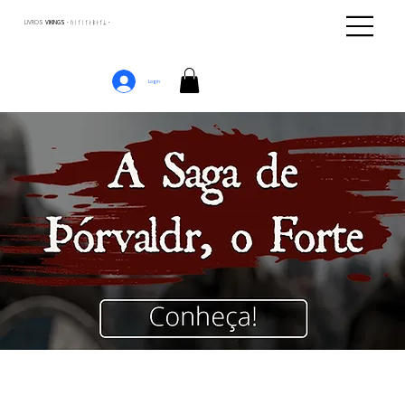
LIVROS
VIKINGS · ᚢᛁᚴᛁᚴᛅᛒᛅᚴᛦ ·
Login