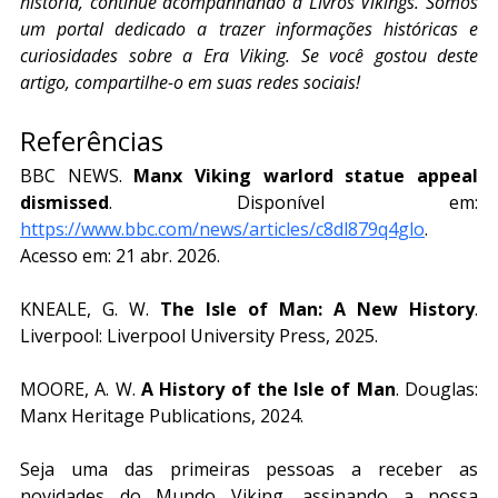
história, continue acompanhando a Livros Vikings. Somos 
um portal dedicado a trazer informações históricas e 
curiosidades sobre a Era Viking. Se você gostou deste 
artigo, compartilhe-o em suas redes sociais!
Referências
BBC NEWS. 
Manx Viking warlord statue appeal 
dismissed
. Disponível em: 
https://www.bbc.com/news/articles/c8dl879q4glo
. 
Acesso em: 21 abr. 2026.
KNEALE, G. W. 
The Isle of Man: A New History
. 
Liverpool: Liverpool University Press, 2025.
MOORE, A. W. 
A History of the Isle of Man
. Douglas: 
Manx Heritage Publications, 2024.
Seja uma das primeiras pessoas a receber as 
novidades do Mundo Viking, assinando a nossa 