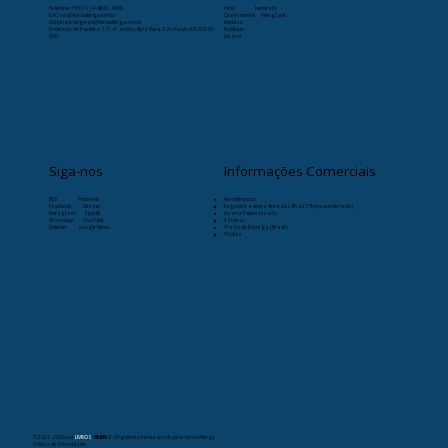
Telefone:
+55 (11) 9-8263-4066
Início
Læristaðr
SAC: sac@livrosvikings.com.br
Quem somos
VikingCast
Originais: originais@livrosvikings.com.br
Notícias
Endereço: Av. Paulista, 171 4º andar, Bela Vista, São Paulo-SP, 01310-
Publique
000
Livraria
Siga-nos
Informações Comerciais
RSS
Pinterest
Atendimento:
Facebook
Deezer
Segunda a sexta-feira das 8h as 17h (exceto feriado)
Instagram
Spotify
Livraria Especializada:
WhatsApp
YouTube
24 horas
Linkedin
Google News
Prazo de Entrega (Brasil):
30 dias
© 2021- 2026
por
LIVROS
VIKINGS
. Orgulhosamente criado pela Livros Vikings.
Política de Privacidade