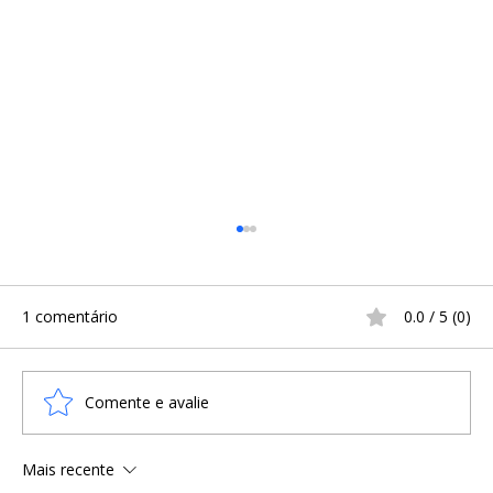
1 comentário
0.0 / 5 (0)
Comente e avalie
Mais recente
Mulheres vikings: a origem de seu