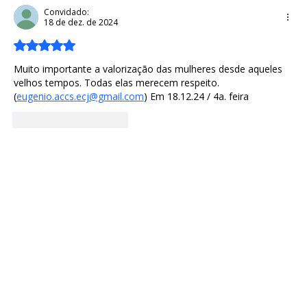
tremendo poder
Convidado:
18 de dez. de 2024
Avaliado com 5 de 5 estrelas.
Muito importante a valorização das mulheres desde aqueles 
velhos tempos. Todas elas merecem respeito. 
(
eugenio.accs.ecj@gmail.com
) Em 18.12.24 / 4a. feira
Curtir
Responder