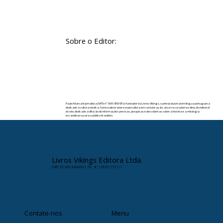
Sobre o Editor:
Paulo Marsal é jornalista (MTb nº 0091859/SP) e fundador da Livros Vikings, o principal portal em língua portuguesa
dedicado à cultura nórdica. Como palestrante e especialista em comunicação, atua na curadoria e direção editorial
do site, dedicado à difusão de informações precisas, pesquisas e descobertas sobre a história e a mitologia
escandinava para o público brasileiro.
✉️ Contato:
paulomarsal@livrosvikings.com.br
Livros Vikings Editora Ltda.
CNPJ: 35.663.864/0001-78 · IE: 128201172111
Contate-nos
Menu