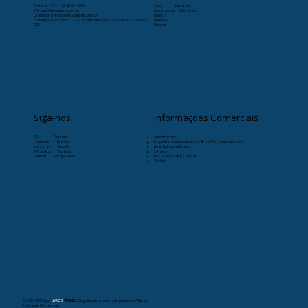
Telefone:
+55 (11) 9-8263-4066
Início
Læristaðr
SAC: sac@livrosvikings.com.br
Quem somos
VikingCast
Originais: originais@livrosvikings.com.br
Notícias
Endereço: Av. Paulista, 171 4º andar, Bela Vista, São Paulo-SP, 01310-
Publique
000
Livraria
Siga-nos
Informações Comerciais
RSS
Pinterest
Atendimento:
Facebook
Deezer
Segunda a sexta-feira das 8h as 17h (exceto feriado)
Instagram
Spotify
Livraria Especializada:
WhatsApp
YouTube
24 horas
Linkedin
Google News
Prazo de Entrega (Brasil):
30 dias
© 2021- 2026
por
LIVROS
VIKINGS
. Orgulhosamente criado pela Livros Vikings.
Política de Privacidade