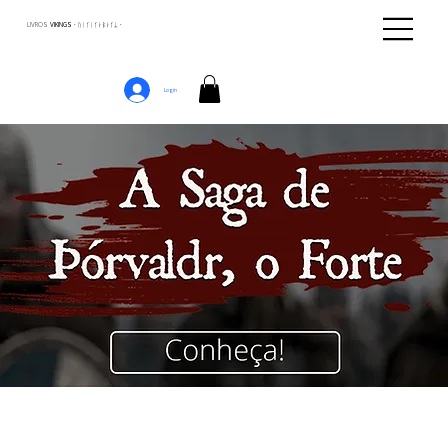
LIVROS
VIKINGS · ᚢᛁᚴᛁᚴᛅᛒᛅᚴᛦ ·
Login