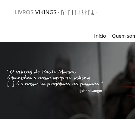
LIVROS
VIKINGS · ᚢᛁᚴᛁᚴᛅᛒᛅᚴᛦ ·
Início
Quem so