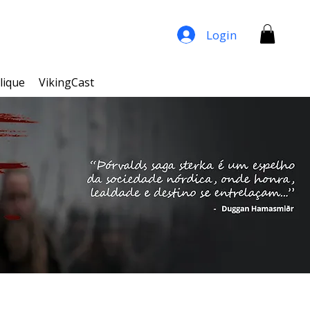
Login
lique
VikingCast