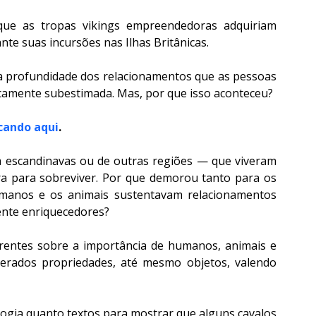
que as tropas vikings empreendedoras adquiriam 
nte suas incursões nas Ilhas Britânicas.
 profundidade dos relacionamentos que as pessoas 
ticamente subestimada. Mas, por que isso aconteceu?
icando aqui
.
m escandinavas ou de outras regiões — que viveram 
ra para sobreviver. Por que demorou tanto para os 
manos e os animais sustentavam relacionamentos 
nte enriquecedores?
rentes sobre a importância de humanos, animais e 
erados propriedades, até mesmo objetos, valendo 
ogia quanto textos para mostrar que alguns cavalos 