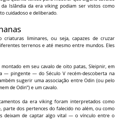
a Islândia da era viking podiam ser vistos como 
o cuidadoso e deliberado.
manas
criaturas liminares, ou seja, capazes de cruzar 
 diferentes terrenos e até mesmo entre mundos. Eles 
 montado em seu cavalo de oito patas, Sleipnir, em 
ea — pingente — do Século V recém-descoberta na 
ambém sugerir uma associação entre Odin (ou pelo 
em de Odin") e um cavalo.
tamentos da era viking foram interpretados como 
, parte dos pertences do falecido no além, ou como 
s deixam de captar algo vital — o vínculo entre o 