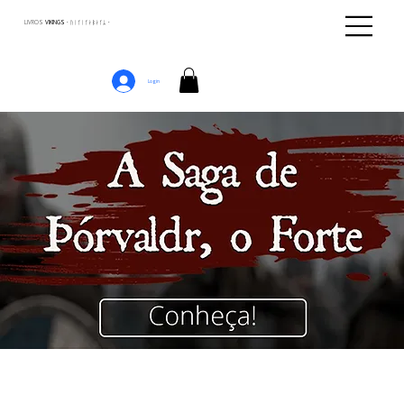
LIVROS
VIKINGS · ᚢᛁᚴᛁᚴᛅᛒᛅᚴᛦ ·
Login