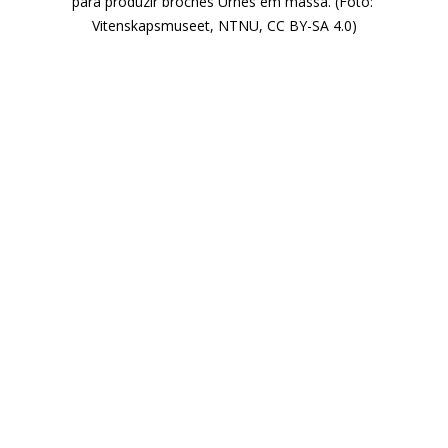
para produzir broches Urnes em massa. (Foto: 
Vitenskapsmuseet, NTNU, CC BY-SA 4.0)