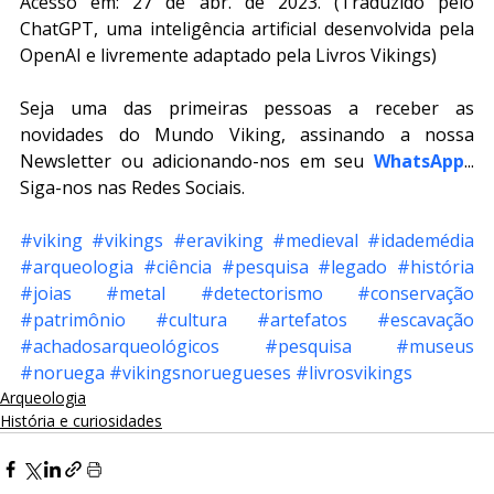
Acesso em: 27 de abr. de 2023. (Traduzido pelo 
ChatGPT, uma inteligência artificial desenvolvida pela 
OpenAI e livremente adaptado pela Livros Vikings)
Seja uma das primeiras pessoas a receber as 
novidades do Mundo Viking, assinando a nossa 
Newsletter ou adicionando-nos em seu 
WhatsApp
... 
Siga-nos nas Redes Sociais.
#viking
#vikings
#eraviking
#medieval
#idademédia
#arqueologia
#ciência
#pesquisa
#legado
#história
#joias
#metal
#detectorismo
#conservação
#patrimônio
#cultura
#artefatos
#escavação
#achadosarqueológicos
#pesquisa
#museus
#noruega
#vikingsnoruegueses
#livrosvikings
Arqueologia
História e curiosidades