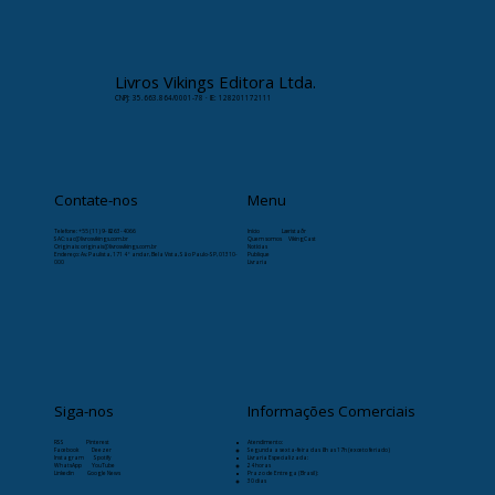
✉️ Contato:
paulomarsal@livrosvikings.com.br
Livros Vikings Editora Ltda.
CNPJ: 35.663.864/0001-78 · IE: 128201172111
Contate-nos
Menu
Telefone:
+55 (11) 9-8263-4066
Início
Læristaðr
SAC: sac@livrosvikings.com.br
Quem somos
VikingCast
Originais: originais@livrosvikings.com.br
Notícias
Endereço: Av. Paulista, 171 4º andar, Bela Vista, São Paulo-SP, 01310-
Publique
000
Livraria
Siga-nos
Informações Comerciais
RSS
Pinterest
Atendimento:
Facebook
Deezer
Segunda a sexta-feira das 8h as 17h (exceto feriado)
Instagram
Spotify
Livraria Especializada:
WhatsApp
YouTube
24 horas
Linkedin
Google News
Prazo de Entrega (Brasil):
30 dias