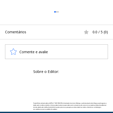
Comentários
0.0 / 5 (0)
Comente e avalie
UM TESOURO VIKING ROUBADO FOI
Sobre o Editor:
REDESCOBERTO POR UM DETECTOR DE
METAIS NA INGLATERRA
Paulo Marsal é jornalista (MTb nº 0091859/SP) e fundador da Livros Vikings, o principal portal em língua portuguesa
dedicado à cultura nórdica. Como palestrante e especialista em comunicação, atua na curadoria e direção editorial
do site, dedicado à difusão de informações precisas, pesquisas e descobertas sobre a história e a mitologia
escandinava para o público brasileiro.