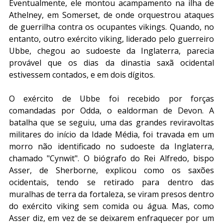
Eventualmente, ele montou acampamento na ilha de 
Athelney, em Somerset, de onde orquestrou ataques 
de guerrilha contra os ocupantes vikings. Quando, no 
entanto, outro exército viking, liderado pelo guerreiro 
Ubbe, chegou ao sudoeste da Inglaterra, parecia 
provável que os dias da dinastia saxã ocidental 
estivessem contados, e em dois dígitos.
O exército de Ubbe foi recebido por forças 
comandadas por Odda, o ealdorman de Devon. A 
batalha que se seguiu, uma das grandes reviravoltas 
militares do início da Idade Média, foi travada em um 
morro não identificado no sudoeste da Inglaterra, 
chamado "Cynwit". O biógrafo do Rei Alfredo, bispo 
Asser, de Sherborne, explicou como os saxões 
ocidentais, tendo se retirado para dentro das 
muralhas de terra da fortaleza, se viram presos dentro 
do exército viking sem comida ou água. Mas, como 
Asser diz, em vez de se deixarem enfraquecer por um 