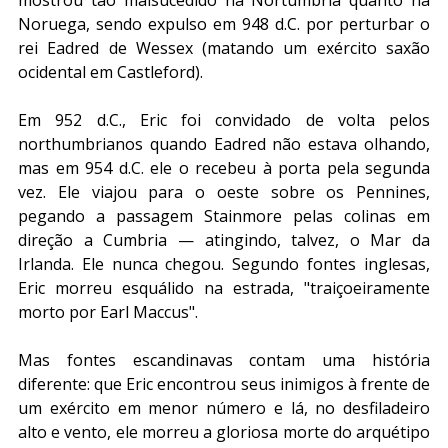
Noruega, sendo expulso em 948 d.C. por perturbar o 
rei Eadred de Wessex (matando um exército saxão 
ocidental em Castleford).
Em 952 d.C., Eric foi convidado de volta pelos 
northumbrianos quando Eadred não estava olhando, 
mas em 954 d.C. ele o recebeu à porta pela segunda 
vez. Ele viajou para o oeste sobre os Pennines, 
pegando a passagem Stainmore pelas colinas em 
direção a Cumbria — atingindo, talvez, o Mar da 
Irlanda. Ele nunca chegou. Segundo fontes inglesas, 
Eric morreu esquálido na estrada, "traiçoeiramente 
morto por Earl Maccus".
Mas fontes escandinavas contam uma história 
diferente: que Eric encontrou seus inimigos à frente de 
um exército em menor número e lá, no desfiladeiro 
alto e vento, ele morreu a gloriosa morte do arquétipo 