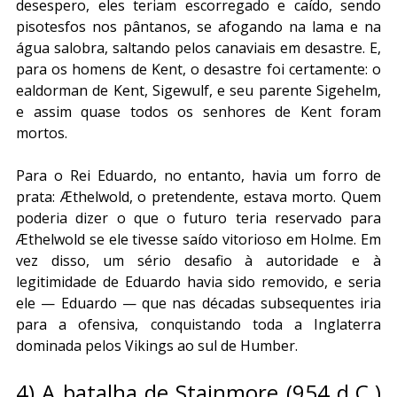
desespero, eles teriam escorregado e caído, sendo 
pisotesfos nos pântanos, se afogando na lama e na 
água salobra, saltando pelos canaviais em desastre. E, 
para os homens de Kent, o desastre foi certamente: o 
ealdorman de Kent, Sigewulf, e seu parente Sigehelm, 
e assim quase todos os senhores de Kent foram 
mortos.
Para o Rei Eduardo, no entanto, havia um forro de 
prata: Æthelwold, o pretendente, estava morto. Quem 
poderia dizer o que o futuro teria reservado para 
Æthelwold se ele tivesse saído vitorioso em Holme. Em 
vez disso, um sério desafio à autoridade e à 
legitimidade de Eduardo havia sido removido, e seria 
ele — Eduardo — que nas décadas subsequentes iria 
para a ofensiva, conquistando toda a Inglaterra 
dominada pelos Vikings ao sul de Humber.
4) A batalha de Stainmore (954 d.C.) 