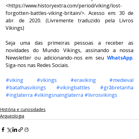
<https://www.historyextra.com/period/viking/lost-
forgotten-battles-viking-britain/>. Acesso em: 30 de 
abr. de 2020. (Livremente traduzido pela Livros 
Vikings)
Seja uma das primeiras pessoas a receber as 
novidades do Mundo Vikings, assinando a nossa 
Newsletter ou adicionando-nos em seu 
WhatsApp
. 
Siga-nos nas Redes Sociais.
#viking
#vikings
#eraviking
#medieval
#batalhasvikings
#vikingbattles
#grãbretanha
#inglaterra
#vikingsnainglaterra
#livrosvikings
História e curiosidades
Arqueologia