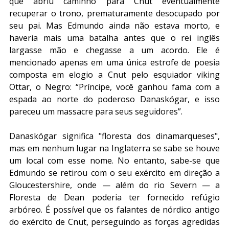
que abriu caminho para Cnut eventualmente 
recuperar o trono, prematuramente desocupado por 
seu pai. Mas Edmundo ainda não estava morto, e 
haveria mais uma batalha antes que o rei inglês 
largasse mão e chegasse a um acordo. Ele é 
mencionado apenas em uma única estrofe de poesia 
composta em elogio a Cnut pelo esquiador viking 
Ottar, o Negro: “Príncipe, você ganhou fama com a 
espada ao norte do poderoso Danaskógar, e isso 
pareceu um massacre para seus seguidores”.
Danaskógar significa "floresta dos dinamarqueses", 
mas em nenhum lugar na Inglaterra se sabe se houve 
um local com esse nome. No entanto, sabe-se que 
Edmundo se retirou com o seu exército em direção a 
Gloucestershire, onde — além do rio Severn — a 
Floresta de Dean poderia ter fornecido refúgio 
arbóreo. É possível que os falantes de nórdico antigo 
do exército de Cnut, perseguindo as forças agredidas 