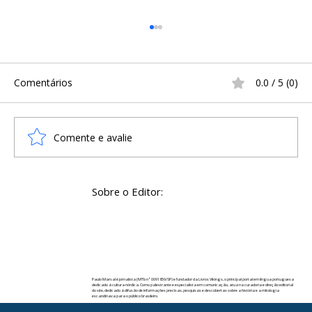
Comentários
0.0 / 5 (0)
Comente e avalie
A Infância na Era Viking: Sobrevivência,
Sobre o Editor:
Treinamento e o Cotidiano
Escandinavo
Paulo Marsal é jornalista (MTb nº 0091859/SP) e fundador da Livros Vikings, o principal portal em língua portuguesa
dedicado à cultura nórdica. Como palestrante e especialista em comunicação, atua na curadoria e direção editorial
do site, dedicado à difusão de informações precisas, pesquisas e descobertas sobre a história e a mitologia
escandinava para o público brasileiro.
✉️ Contato:
paulomarsal@livrosvikings.com.br