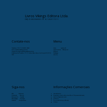
Livros Vikings Editora Ltda.
CNPJ: 35.663.864/0001-78 · IE: 128201172111
Contate-nos
Menu
Telefone:
+55 (11) 9-8263-4066
Início
Læristaðr
SAC: sac@livrosvikings.com.br
Quem somos
VikingCast
Originais: originais@livrosvikings.com.br
Notícias
Endereço: Av. Paulista, 171 4º andar, Bela Vista, São Paulo-SP, 01310-
Publique
000
Livraria
Siga-nos
Informações Comerciais
RSS
Pinterest
Atendimento:
Facebook
Deezer
Segunda a sexta-feira das 8h as 17h (exceto feriado)
Instagram
Spotify
Livraria Especializada:
WhatsApp
YouTube
24 horas
Linkedin
Google News
Prazo de Entrega (Brasil):
30 dias