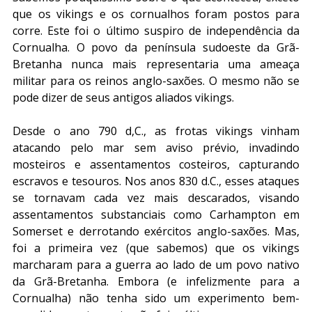
que os vikings e os cornualhos foram postos para 
corre. Este foi o último suspiro de independência da 
Cornualha. O povo da península sudoeste da Grã-
Bretanha nunca mais representaria uma ameaça 
militar para os reinos anglo-saxões. O mesmo não se 
pode dizer de seus antigos aliados vikings.
Desde o ano 790 d,C., as frotas vikings vinham 
atacando pelo mar sem aviso prévio, invadindo 
mosteiros e assentamentos costeiros, capturando 
escravos e tesouros. Nos anos 830 d.C., esses ataques 
se tornavam cada vez mais descarados, visando 
assentamentos substanciais como Carhampton em 
Somerset e derrotando exércitos anglo-saxões. Mas, 
foi a primeira vez (que sabemos) que os vikings 
marcharam para a guerra ao lado de um povo nativo 
da Grã-Bretanha. Embora (e infelizmente para a 
Cornualha) não tenha sido um experimento bem-