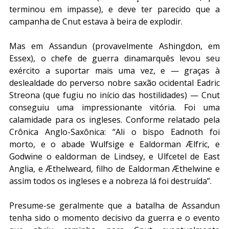
terminou em impasse), e deve ter parecido que a 
campanha de Cnut estava à beira de explodir.
Mas em Assandun (provavelmente Ashingdon, em 
Essex), o chefe de guerra dinamarquês levou seu 
exército a suportar mais uma vez, e — graças à 
deslealdade do perverso nobre saxão ocidental Eadric 
Streona (que fugiu no início das hostilidades) — Cnut 
conseguiu uma impressionante vitória. Foi uma 
calamidade para os ingleses. Conforme relatado pela 
Crônica Anglo-Saxônica: “Ali o bispo Eadnoth foi 
morto, e o abade Wulfsige e Ealdorman Ælfric, e 
Godwine o ealdorman de Lindsey, e Ulfcetel de East 
Anglia, e Æthelweard, filho de Ealdorman Æthelwine e 
assim todos os ingleses e a nobreza lá foi destruída”.
Presume-se geralmente que a batalha de Assandun 
tenha sido o momento decisivo da guerra e o evento 