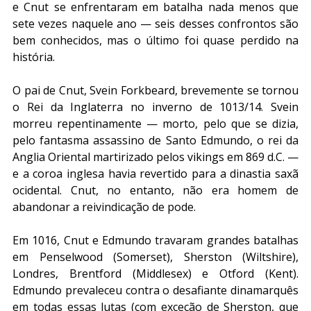
e Cnut se enfrentaram em batalha nada menos que 
sete vezes naquele ano — seis desses confrontos são 
bem conhecidos, mas o último foi quase perdido na 
história.
O pai de Cnut, Svein Forkbeard, brevemente se tornou 
o Rei da Inglaterra no inverno de 1013/14. Svein 
morreu repentinamente — morto, pelo que se dizia, 
pelo fantasma assassino de Santo Edmundo, o rei da 
Anglia Oriental martirizado pelos vikings em 869 d.C. — 
e a coroa inglesa havia revertido para a dinastia saxã 
ocidental. Cnut, no entanto, não era homem de 
abandonar a reivindicação de pode.
Em 1016, Cnut e Edmundo travaram grandes batalhas 
em Penselwood (Somerset), Sherston (Wiltshire), 
Londres, Brentford (Middlesex) e Otford (Kent). 
Edmundo prevaleceu contra o desafiante dinamarquês 
em todas essas lutas (com exceção de Sherston, que 