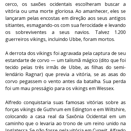
cerco, os saxões ocidentais escolheram buscar a 
vitória ou uma morte gloriosa. Ao amanhecer, eles se 
lançaram pelas encostas em direção aos seus antigos 
sitiantes, esmagando-os com sua ferocidade e levando 
os sobreviventes a seus navios. Talvez 1.200 
guerreiros vikings, incluindo Ubbe, foram mortos.
A derrota dos vikings foi agravada pela captura de seu 
estandarte de corvo — um talismã mágico (dito que foi 
tecido pelas três irmãs de Ubbe, as filhas do semi-
lendário Ragnar) que previa a vitória, se as asas do 
corvo pegassem o vento antes da batalha. Sua perda 
foi um mau presságio para os vikings em Wessex.
Alfredo conquistaria suas famosas vitórias sobre as 
forças vikings de Guthrum em Edington e em Wiltshire, 
colocando a casa real da Saxônia Ocidental em um 
caminho que o levaria ao trono de um reino unido na 
Inglaterra. Se não fosse pela vitória em Cynwit, Alfredo 