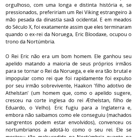
orgulhoso, com uma longa e distinta história e, se 
pressionados, prefeririam um Rei Viking estrangeiro à 
mão pesada da dinastia saxã ocidental. E em meados 
do Século X, foi exatamente assim que eles terminaram 
quando o ex-rei da Noruega, Eric Bloodaxe, ocupou o 
trono da Nortúmbria.
O Rei Eric não era um bom homem. Ele ganhou seu 
apelido matando a maioria de seus próprios irmãos 
para se tornar o Rei da Noruega, e ele era tão brutal e 
impopular como rei que foi rapidamente foi expulso 
por seu irmão sobrevivente, Haakon 'filho adotivo de 
Athelstan' (um homem que, como o apelido sugere, 
cresceu na corte inglesa do rei Æthelstan, filho de 
Eduardo, o Velho). Eric fugiu para a Inglaterra e, 
embora não saibamos como ele conseguiu (machados 
sangrentos podem estar envolvidos), convenceu os 
nortumbrianos a adotá-lo como o seu rei. Ele se 
mostrou tão malsucedido na Nortúmbria quanto na 