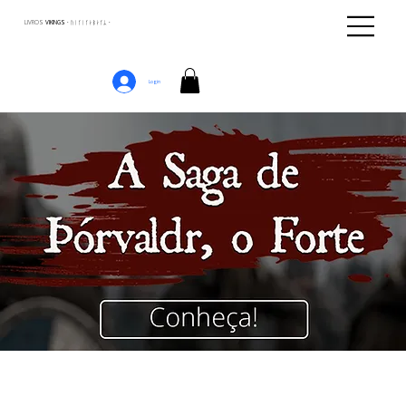
LIVROS
VIKINGS · ᚢᛁᚴᛁᚴᛅᛒᛅᚴᛦ ·
Login