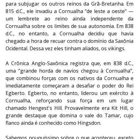
para subjugar os outros reinos da Grã-Bretanha. Em 
815 d.C., ele invadiu a Cornualha "de leste a oeste" — 
um lembrete ao reino ainda independente da 
Cornualha sobre os limites de sua autonomia. Em 838 
d.C., no entanto, a Cornualha decidiu que havia 
chegado a hora de recuar contra o domínio da Saxônia 
Ocidental. Dessa vez eles tinham aliados, os vikings.
A Crônica Anglo-Saxônica registra que, em 838 d.C., 
uma “grande horda de navios chegou à Cornualha”, 
que combinou forças com os nativos da Cornualha e 
imediatamente começaram a desafiar o poder do Rei 
Egberto. Egberto, no entanto, liderou um exército à 
Cornualha, reforçando sua força em um lugar 
chamado Hengest's Hill. Provavelmente era Kit Hill, o 
grande destaque que domina o vale do Tamar, cujo 
flanco ainda é conhecido como Hingsdon.
Sabemos pouquíssimo sobre o que aconteceu, exceto 