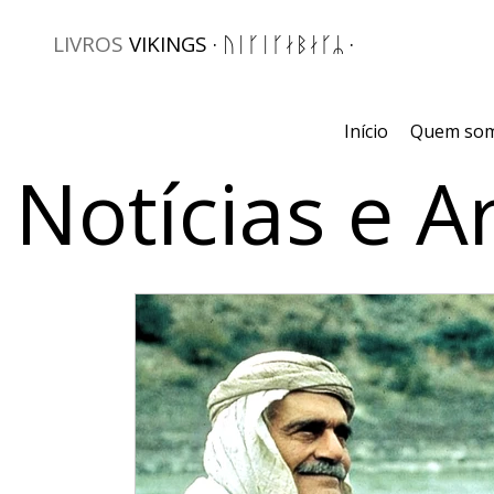
LIVROS
VIKINGS · ᚢᛁᚴᛁᚴᛅᛒᛅᚴᛦ ·
Início
Quem so
Notícias e A