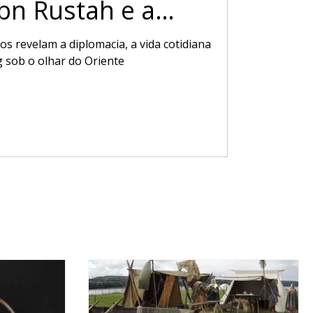
Ibn Rustah e a
 Norte
os revelam a diplomacia, a vida cotidiana
g sob o olhar do Oriente