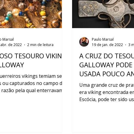
o Marsal
Paulo Marsal
 abr. de 2022
2 min de leitura
19 de jan. de 2022
3 m
OSO TESOURO VIKING
A CRUZ DO TESO
LLOWAY
GALLOWAY PODE 
USADA POUCO AN
uerreiros vikings temiam ser
SER ENTERRADA 
 ou capturados no campo de
Uma grande cruz de pra
 razão pela qual enterravam
ATRÁS
era viking encontrada e
aques e bens na espe...
Escócia, pode ter sido 
figura de elite, como um 