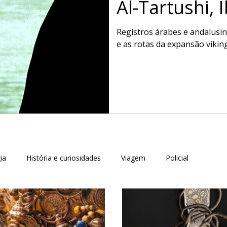
Al-Tartushi, 
Geografia do
Registros árabes e andalusin
e as rotas da expansão vikin
ia
História e curiosidades
Viagem
Policial