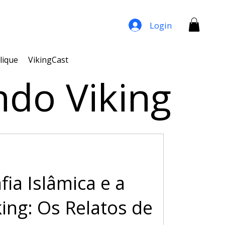
Login
lique
VikingCast
ndo Viking
fia Islâmica e a
ing: Os Relatos de