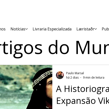
mos
Notícias
Livraria Especializada
Læristaðr
Pub
rtigos do Mu
Paulo Marsal
há 2 dias
9 min de leitura
A Historiogra
Expansão Vik