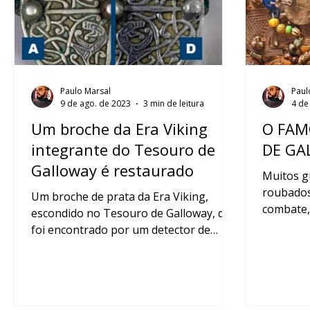
Paulo Marsal
Paul
9 de ago. de 2023
3 min de leitura
4 de
Um broche da Era Viking
O FAM
integrante do Tesouro de
DE GA
Galloway é restaurado
Muitos g
roubados
Um broche de prata da Era Viking,
combate,
escondido no Tesouro de Galloway, que
os seus s
foi encontrado por um detector de
metais é restaurado...