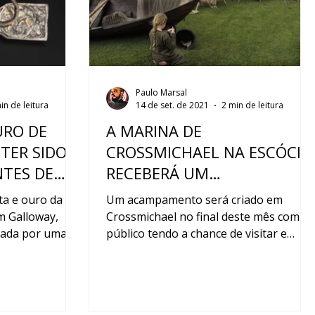
Paulo Marsal
in de leitura
14 de set. de 2021
2 min de leitura
URO DE
A MARINA DE
TER SIDO
CROSSMICHAEL NA ESCÓCIA
TES DE
RECEBERÁ UM
1.100 ANOS
ACAMPAMENTO VIKING
ta e ouro da
Um acampamento será criado em
ESPECIAL
m Galloway,
Crossmichael no final deste mês com o
usada por uma
público tendo a chance de visitar e
bispo...
desfrutar de artesanato e culiná...