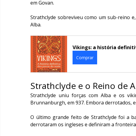
em Govan.
Strathclyde sobreviveu como um sub-reino e,
Alba.
Vikings: a história defini
Comprar
Strathclyde e o Reino de 
Strathclyde uniu forças com Alba e os viki
Brunnanburgh, em 937. Embora derrotados, ess
O último grande feito de Strathclyde foi a b
derrotaram os ingleses e definiram a fronteir