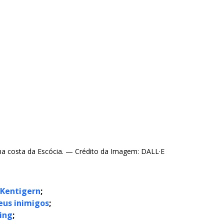
a costa da Escócia. — Crédito da Imagem: DALL·E
e Kentigern
;
seus inimigos
;
king
;