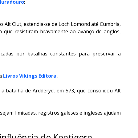
 duradouro
;
o Alt Clut, estendia-se de Loch Lomond até Cumbria, 
a que resistiram bravamente ao avanço de anglos, 
rcadas por batalhas constantes para preservar a 
a 
Livros Vikings Editora
.
a batalha de Ardderyd, em 573, que consolidou Alt 
jam limitadas, registros galeses e ingleses ajudam 
a influência de Kentigern