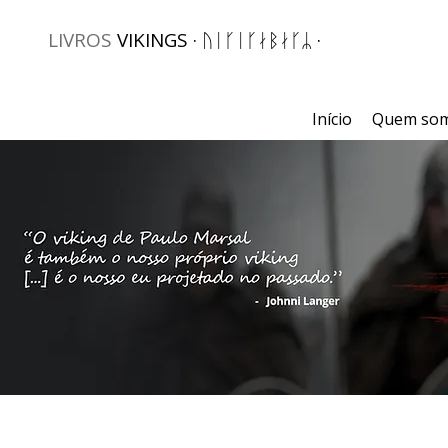
LIVROS
VIKINGS · ᚢᛁᚴᛁᚴᛅᛒᛅᚴᛦ ·
Início
Quem so