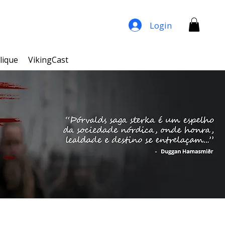
Login
lique
VikingCast