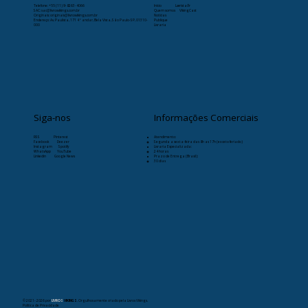
Telefone:
+55 (11) 9-8263-4066
Início
Læristaðr
SAC: sac@livrosvikings.com.br
Quem somos
VikingCast
Originais: originais@livrosvikings.com.br
Notícias
Endereço: Av. Paulista, 171 4º andar, Bela Vista, São Paulo-SP, 01310-
Publique
000
Livraria
Siga-nos
Informações Comerciais
RSS
Pinterest
Atendimento:
Facebook
Deezer
Segunda a sexta-feira das 8h as 17h (exceto feriado)
Instagram
Spotify
Livraria Especializada:
WhatsApp
YouTube
24 horas
Linkedin
Google News
Prazo de Entrega (Brasil):
30 dias
© 2021- 2026
por
LIVROS
VIKINGS
. Orgulhosamente criado pela Livros Vikings.
Política de Privacidade