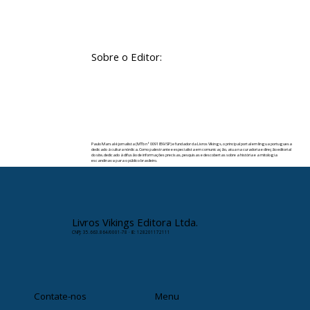
Sobre o Editor:
Paulo Marsal é jornalista (MTb nº 0091859/SP) e fundador da Livros Vikings, o principal portal em língua portuguesa
dedicado à cultura nórdica. Como palestrante e especialista em comunicação, atua na curadoria e direção editorial
do site, dedicado à difusão de informações precisas, pesquisas e descobertas sobre a história e a mitologia
escandinava para o público brasileiro.
✉️ Contato:
paulomarsal@livrosvikings.com.br
Livros Vikings Editora Ltda.
CNPJ: 35.663.864/0001-78 · IE: 128201172111
Contate-nos
Menu