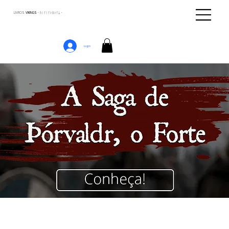
LIVROS
VIKINGS · ᚢᛁᚴᛁᚴᛅᛒᛅᚴᛦ ·
Login