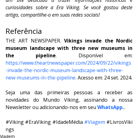
um site dedicado a trazer informações históricas e 
curiosidades sobre a Era Viking. Se você gostou deste 
artigo, compartilhe-o em suas redes sociais!
Referência
THE ART NEWSPAPER. 
Vikings invade the Nordic 
museum landscape with three new museums in 
the pipeline
. Disponível em: 
https://www.theartnewspaper.com/2024/09/22/vikings
-invade-the-nordic-museum-landscape-with-three-
new-museums-in-the-pipeline
.
 Acesso em: 24 set. 2024.
Seja uma das primeiras pessoas a receber as 
novidades do Mundo Viking, assinando a nossa 
Newsletter ou adicionando-nos em seu 
WhatsApp
...
#Viking
#EraViking
#IdadeMédia
#Viagem
#LivrosViki
ngs
Viagem