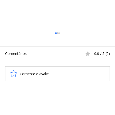
Comentários
0.0 / 5 (0)
Comente e avalie
O Museu Nacional da Dinamarca
homenageia os caçadores amadores de
tesouros vikings dentre outros