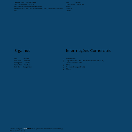
Telefone:
+55 (11) 9-8263-4066
Início
Læristaðr
SAC: sac@livrosvikings.com.br
Quem somos
VikingCast
Originais: originais@livrosvikings.com.br
Notícias
Endereço: Av. Paulista, 171 4º andar, Bela Vista, São Paulo-SP, 01310-
Publique
000
Livraria
Siga-nos
Informações Comerciais
RSS
Pinterest
Atendimento:
Facebook
Deezer
Segunda a sexta-feira das 8h as 17h (exceto feriado)
Instagram
Spotify
Livraria Especializada:
WhatsApp
YouTube
24 horas
Linkedin
Google News
Prazo de Entrega (Brasil):
30 dias
© 2021- 2026
por
LIVROS
VIKINGS
. Orgulhosamente criado pela Livros Vikings.
Política de Privacidade