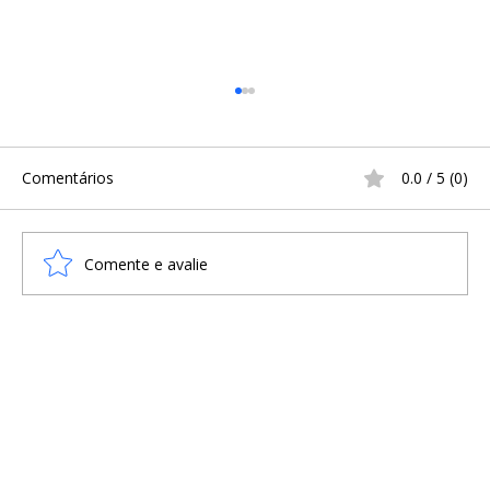
Comentários
0.0 / 5 (0)
Comente e avalie
O IMPACTO DOS VIKINGS NAS REGIÕES
DE LÍNGUA CELTA