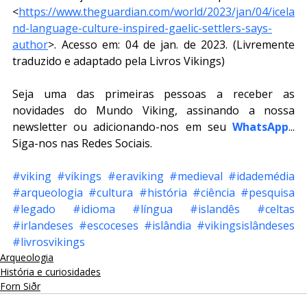
<
https://www.theguardian.com/world/2023/jan/04/icela
nd-language-culture-inspired-gaelic-settlers-says-
author
>. Acesso em: 04 de jan. de 2023. (Livremente 
traduzido e adaptado pela Livros Vikings)
Seja uma das primeiras pessoas a receber as 
novidades do Mundo Viking, assinando a nossa 
newsletter ou adicionando-nos em seu 
WhatsApp
... 
Siga-nos nas Redes Sociais.
#viking
#vikings
#eraviking
#medieval
#idademédia
#arqueologia
#cultura
#história
#ciência
#pesquisa
#legado
#idioma
#língua
#islandês
#celtas
#irlandeses
#escoceses
#islândia
#vikingsislândeses
#livrosvikings
Arqueologia
História e curiosidades
Forn Siðr