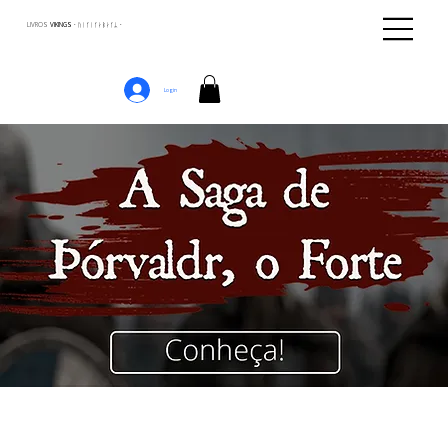
LIVROS
VIKINGS · ᚢᛁᚴᛁᚴᛅᛒᛅᚴᛦ ·
Login