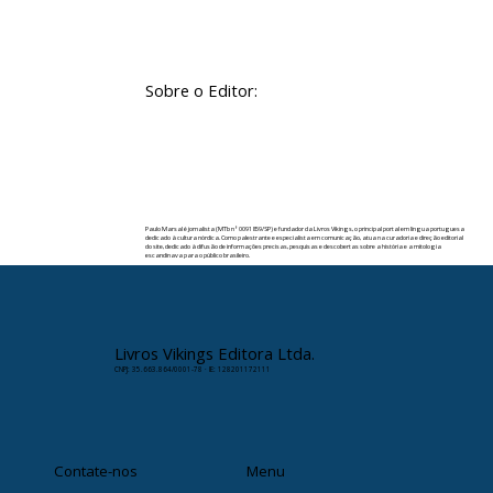
Sobre o Editor:
Paulo Marsal é jornalista (MTb nº 0091859/SP) e fundador da Livros Vikings, o principal portal em língua portuguesa
dedicado à cultura nórdica. Como palestrante e especialista em comunicação, atua na curadoria e direção editorial
do site, dedicado à difusão de informações precisas, pesquisas e descobertas sobre a história e a mitologia
escandinava para o público brasileiro.
✉️ Contato:
paulomarsal@livrosvikings.com.br
Livros Vikings Editora Ltda.
CNPJ: 35.663.864/0001-78 · IE: 128201172111
Contate-nos
Menu