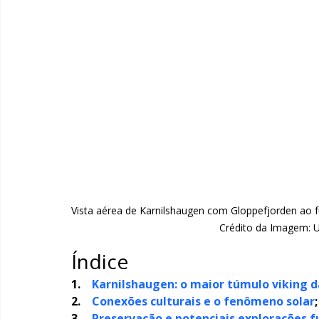
Vista aérea de Karnilshaugen com Gloppefjorden ao f
Crédito da Imagem: 
Índice
1.    
Karnilshaugen: o maior túmulo viking 
2.    
Conexões culturais e o fenômeno solar
;
3.    
Preservação e potenciais explorações f