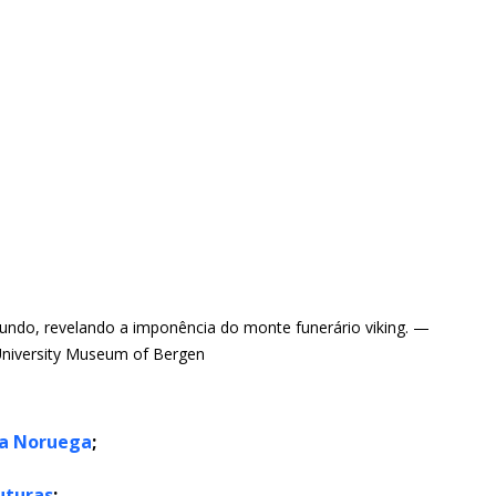
undo, revelando a imponência do monte funerário viking. — 
University Museum of Bergen
da Noruega
;
uturas
;