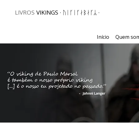
LIVROS
VIKINGS · ᚢᛁᚴᛁᚴᛅᛒᛅᚴᛦ ·
Início
Quem so