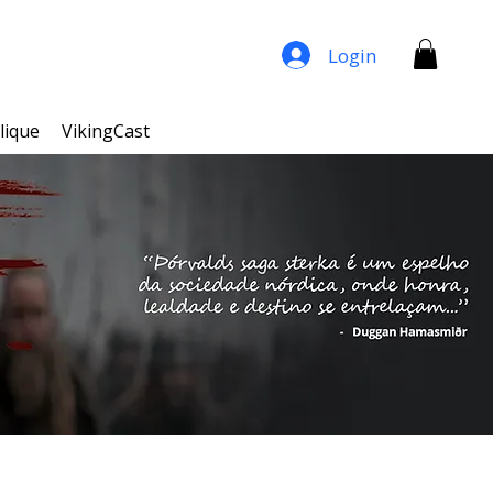
Login
lique
VikingCast