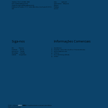
Telefone:
+55 (11) 9-8263-4066
Início
Læristaðr
SAC: sac@livrosvikings.com.br
Quem somos
VikingCast
Originais: originais@livrosvikings.com.br
Notícias
Endereço: Av. Paulista, 171 4º andar, Bela Vista, São Paulo-SP, 01310-
Publique
000
Livraria
Siga-nos
Informações Comerciais
RSS
Pinterest
Atendimento:
Facebook
Deezer
Segunda a sexta-feira das 8h as 17h (exceto feriado)
Instagram
Spotify
Livraria Especializada:
WhatsApp
YouTube
24 horas
Linkedin
Google News
Prazo de Entrega (Brasil):
30 dias
© 2021- 2026
por
LIVROS
VIKINGS
. Orgulhosamente criado pela Livros Vikings.
Política de Privacidade