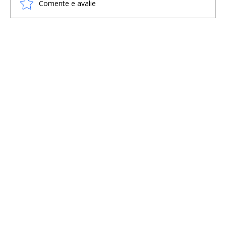
Comente e avalie
Regin: o álbum viking que une Heavy
Metal e Mitologia Nórdica em
homenagem aos Deuses Nórdicos