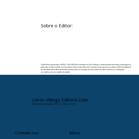
Sobre o Editor:
Paulo Marsal é jornalista (MTb nº 0091859/SP) e fundador da Livros Vikings, o principal portal em língua portuguesa
dedicado à cultura nórdica. Como palestrante e especialista em comunicação, atua na curadoria e direção editorial
do site, dedicado à difusão de informações precisas, pesquisas e descobertas sobre a história e a mitologia
escandinava para o público brasileiro.
✉️ Contato:
paulomarsal@livrosvikings.com.br
Livros Vikings Editora Ltda.
CNPJ: 35.663.864/0001-78 · IE: 128201172111
Contate-nos
Menu