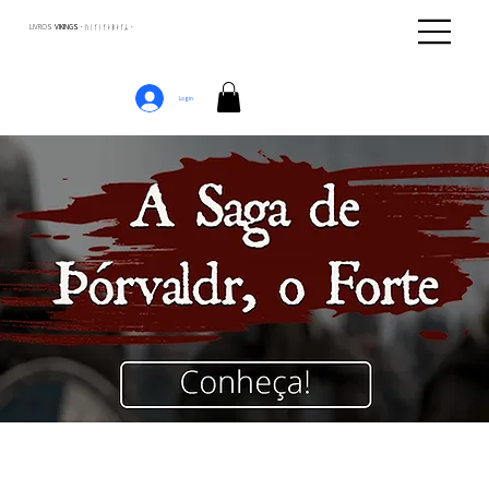
LIVROS
VIKINGS · ᚢᛁᚴᛁᚴᛅᛒᛅᚴᛦ ·
Login