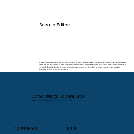
Sobre o Editor:
Paulo Marsal é jornalista (MTb nº 0091859/SP) e fundador da Livros Vikings, o principal portal em língua portuguesa
dedicado à cultura nórdica. Como palestrante e especialista em comunicação, atua na curadoria e direção editorial
do site, dedicado à difusão de informações precisas, pesquisas e descobertas sobre a história e a mitologia
escandinava para o público brasileiro.
✉️ Contato:
paulomarsal@livrosvikings.com.br
Livros Vikings Editora Ltda.
CNPJ: 35.663.864/0001-78 · IE: 128201172111
Contate-nos
Menu