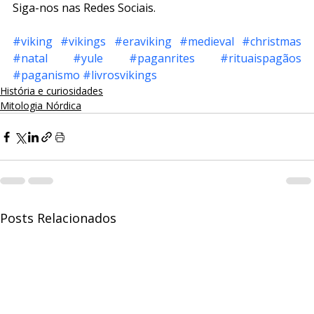
Siga-nos nas Redes Sociais.
#viking
#vikings
#eraviking
#medieval
#christmas
#natal
#yule
#paganrites
#rituaispagãos
#paganismo
#livrosvikings
História e curiosidades
Mitologia Nórdica
Posts Relacionados