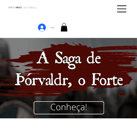
LIVROS
VIKINGS · ᚢᛁᚴᛁᚴᛅᛒᛅᚴᛦ ·
Login