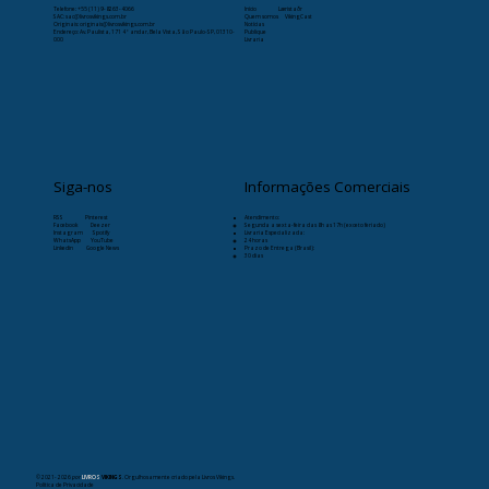
Telefone:
+55 (11) 9-8263-4066
Início
Læristaðr
SAC: sac@livrosvikings.com.br
Quem somos
VikingCast
Originais: originais@livrosvikings.com.br
Notícias
Endereço: Av. Paulista, 171 4º andar, Bela Vista, São Paulo-SP, 01310-
Publique
000
Livraria
Siga-nos
Informações Comerciais
RSS
Pinterest
Atendimento:
Facebook
Deezer
Segunda a sexta-feira das 8h as 17h (exceto feriado)
Instagram
Spotify
Livraria Especializada:
WhatsApp
YouTube
24 horas
Linkedin
Google News
Prazo de Entrega (Brasil):
30 dias
© 2021- 2026
por
LIVROS
VIKINGS
. Orgulhosamente criado pela Livros Vikings.
Política de Privacidade