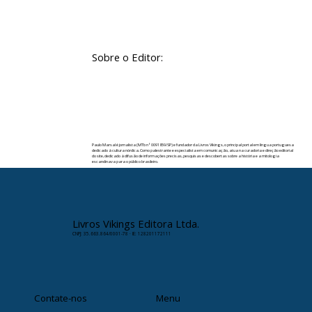
Sobre o Editor:
Paulo Marsal é jornalista (MTb nº 0091859/SP) e fundador da Livros Vikings, o principal portal em língua portuguesa
dedicado à cultura nórdica. Como palestrante e especialista em comunicação, atua na curadoria e direção editorial
do site, dedicado à difusão de informações precisas, pesquisas e descobertas sobre a história e a mitologia
escandinava para o público brasileiro.
✉️ Contato:
paulomarsal@livrosvikings.com.br
Livros Vikings Editora Ltda.
CNPJ: 35.663.864/0001-78 · IE: 128201172111
Contate-nos
Menu