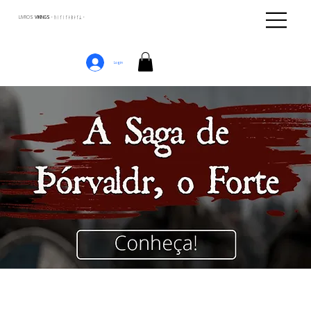
LIVROS
VIKINGS · ᚢᛁᚴᛁᚴᛅᛒᛅᚴᛦ ·
Login