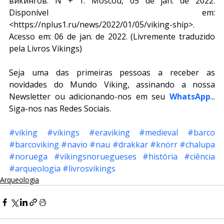
викингов. N + 1. Moscou, 05 de jan. de 2022. 
Disponível em: 
<https://nplus1.ru/news/2022/01/05/viking-ship>. 
Acesso em: 06 de jan. de 2022. (Livremente traduzido 
pela Livros Vikings)
Seja uma das primeiras pessoas a receber as 
novidades do Mundo Viking, assinando a nossa 
Newsletter ou adicionando-nos em seu 
WhatsApp
... 
Siga-nos nas Redes Sociais.
#viking
#vikings
#eraviking
#medieval
#barco
#barcoviking
#navio
#nau
#drakkar
#knörr
#chalupa
#noruega
#vikingsnoruegueses
#história
#ciência
#arqueologia
#livrosvikings
Arqueologia