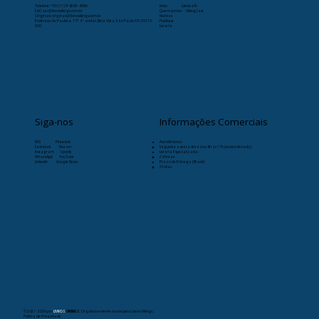
Telefone:
+55 (11) 9-8263-4066
Início
Læristaðr
SAC: sac@livrosvikings.com.br
Quem somos
VikingCast
Originais: originais@livrosvikings.com.br
Notícias
Endereço: Av. Paulista, 171 4º andar, Bela Vista, São Paulo-SP, 01310-
Publique
000
Livraria
Siga-nos
Informações Comerciais
RSS
Pinterest
Atendimento:
Facebook
Deezer
Segunda a sexta-feira das 8h as 17h (exceto feriado)
Instagram
Spotify
Livraria Especializada:
WhatsApp
YouTube
24 horas
Linkedin
Google News
Prazo de Entrega (Brasil):
30 dias
© 2021- 2026
por
LIVROS
VIKINGS
. Orgulhosamente criado pela Livros Vikings.
Política de Privacidade