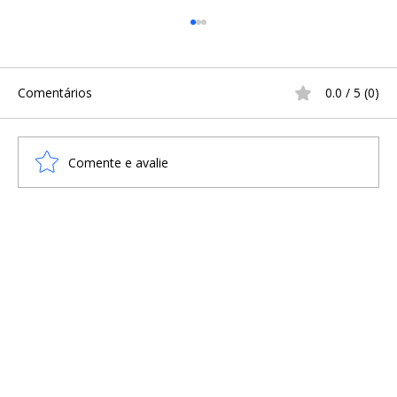
Comentários
0.0 / 5 (0)
Comente e avalie
DETALHES DA ESCAVAÇÃO HISTÓRICA
DO BARCO VIKING DE GJELLESTAD