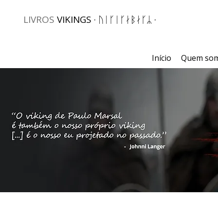
LIVROS
VIKINGS · ᚢᛁᚴᛁᚴᛅᛒᛅᚴᛦ ·
Início
Quem so