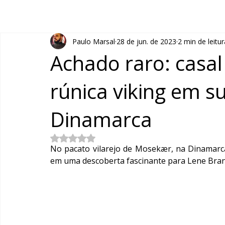
Paulo Marsal
28 de jun. de 2023
2 min de leitur
Achado raro: casa
rúnica viking em s
Dinamarca
Avaliado com NaN de 5 estrelas.
No pacato vilarejo de Mosekær, na Dinamarc
em uma descoberta fascinante para Lene Brand