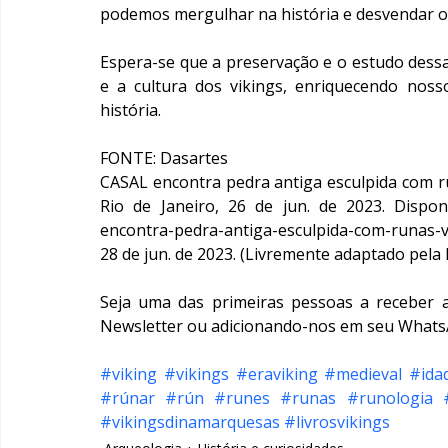
podemos mergulhar na história e desvendar o
Espera-se que a preservação e o estudo dessa
e a cultura dos vikings, enriquecendo noss
história.
FONTE: Dasartes
CASAL encontra pedra antiga esculpida com ru
Rio de Janeiro, 26 de jun. de 2023. Disponív
encontra-pedra-antiga-esculpida-com-runas-
28 de jun. de 2023. (Livremente adaptado pela 
Seja uma das primeiras pessoas a receber 
Newsletter ou adicionando-nos em seu WhatsAp
#viking
#vikings
#eraviking
#medieval
#ida
#rúnar
#rún
#runes
#runas
#runologia
#vikingsdinamarquesas
#livrosvikings