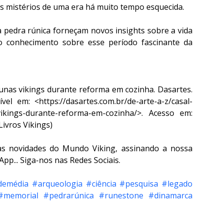
s mistérios de uma era há muito tempo esquecida.
 pedra rúnica forneçam novos insights sobre a vida 
o conhecimento sobre esse período fascinante da 
nas vikings durante reforma em cozinha. Dasartes. 
el em: <https://dasartes.com.br/de-arte-a-z/casal-
vikings-durante-reforma-em-cozinha/>. Acesso em: 
Livros Vikings)
as novidades do Mundo Viking, assinando a nossa 
p... Siga-nos nas Redes Sociais.
demédia
#arqueologia
#ciência
#pesquisa
#legado
#memorial
#pedrarúnica
#runestone
#dinamarca