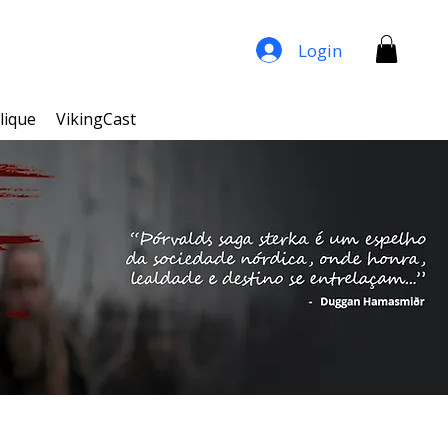
Login
lique
VikingCast