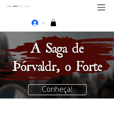
LIVROS
VIKINGS · ᚢᛁᚴᛁᚴᛅᛒᛅᚴᛦ ·
Login