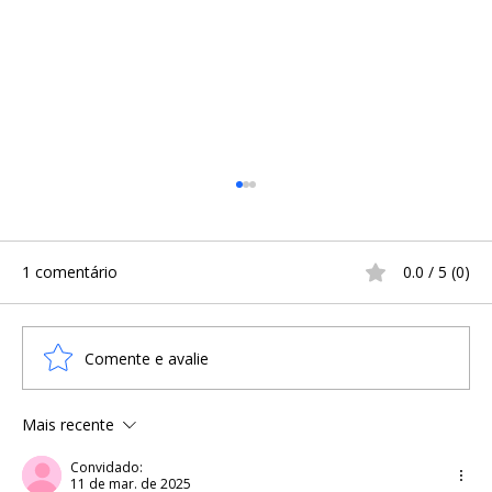
1 comentário
0.0 / 5 (0)
Comente e avalie
Mais recente
Mitos Nórdicos: a chave para
desvendar os segredos da Era Viking
Convidado:
11 de mar. de 2025