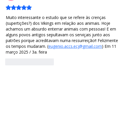
Avaliado com 5 de 5 estrelas.
Muito interessante o estudo que se refere às crenças 
(supertições?) dos Vikings em relação aos animais. Hoje 
achamos um absurdo enterrar animais com pessoas! E em 
alguns povos antigos sepultavam os serviçais junto aos 
patrões porque acreditavam numa ressurreição!! Felizmente 
os tempos mudaram. (
eugenio.accs.ecj@gmail.com
) Em 11 
março 2025 / 3a. feira 
Curtir
Responder