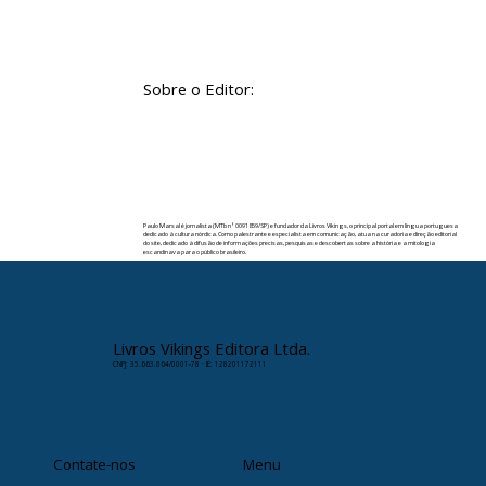
Sobre o Editor:
Paulo Marsal é jornalista (MTb nº 0091859/SP) e fundador da Livros Vikings, o principal portal em língua portuguesa
dedicado à cultura nórdica. Como palestrante e especialista em comunicação, atua na curadoria e direção editorial
do site, dedicado à difusão de informações precisas, pesquisas e descobertas sobre a história e a mitologia
escandinava para o público brasileiro.
✉️ Contato:
paulomarsal@livrosvikings.com.br
Livros Vikings Editora Ltda.
CNPJ: 35.663.864/0001-78 · IE: 128201172111
Contate-nos
Menu