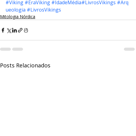
#Viking
#EraViking
#IdadeMédia
#LivrosVikings
#Arq
ueologia
#LivrosVikings
Mitologia Nórdica
Posts Relacionados