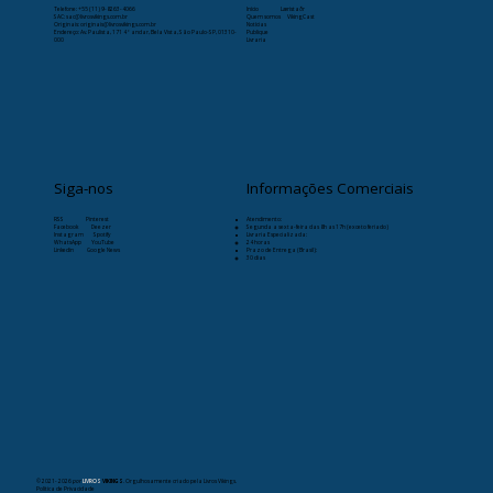
Telefone:
+55 (11) 9-8263-4066
Início
Læristaðr
SAC: sac@livrosvikings.com.br
Quem somos
VikingCast
Originais: originais@livrosvikings.com.br
Notícias
Endereço: Av. Paulista, 171 4º andar, Bela Vista, São Paulo-SP, 01310-
Publique
000
Livraria
Siga-nos
Informações Comerciais
RSS
Pinterest
Atendimento:
Facebook
Deezer
Segunda a sexta-feira das 8h as 17h (exceto feriado)
Instagram
Spotify
Livraria Especializada:
WhatsApp
YouTube
24 horas
Linkedin
Google News
Prazo de Entrega (Brasil):
30 dias
© 2021- 2026
por
LIVROS
VIKINGS
. Orgulhosamente criado pela Livros Vikings.
Política de Privacidade