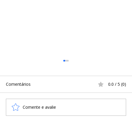
Comentários
0.0 / 5 (0)
Comente e avalie
UM DOS MAIORES GUERREIROS