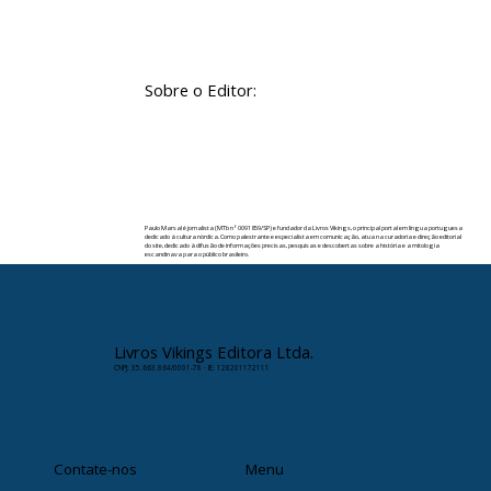
Sobre o Editor:
Paulo Marsal é jornalista (MTb nº 0091859/SP) e fundador da Livros Vikings, o principal portal em língua portuguesa
dedicado à cultura nórdica. Como palestrante e especialista em comunicação, atua na curadoria e direção editorial
do site, dedicado à difusão de informações precisas, pesquisas e descobertas sobre a história e a mitologia
escandinava para o público brasileiro.
✉️ Contato:
paulomarsal@livrosvikings.com.br
Livros Vikings Editora Ltda.
CNPJ: 35.663.864/0001-78 · IE: 128201172111
Contate-nos
Menu