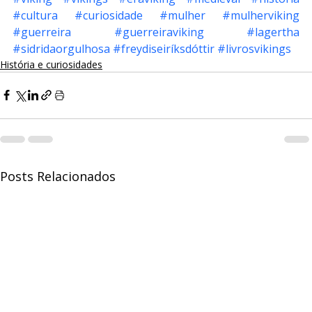
#cultura
#curiosidade
#mulher
#mulherviking
#guerreira
#guerreiraviking
#lagertha
#sidridaorgulhosa
#freydiseiríksdóttir
#livrosvikings
História e curiosidades
Posts Relacionados