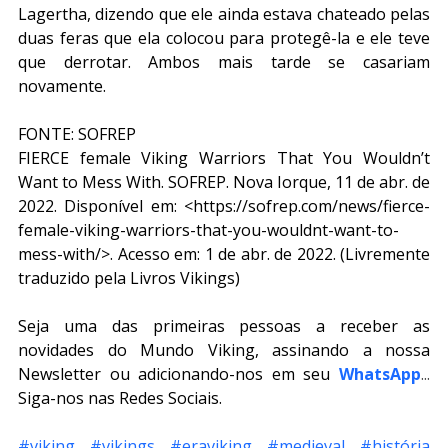
Lagertha, dizendo que ele ainda estava chateado pelas 
duas feras que ela colocou para protegê-la e ele teve 
que derrotar. Ambos mais tarde se casariam 
novamente.
FONTE: SOFREP
FIERCE female Viking Warriors That You Wouldn’t 
Want to Mess With. SOFREP. Nova Iorque, 11 de abr. de 
2022. Disponível em: <https://sofrep.com/news/fierce-
female-viking-warriors-that-you-wouldnt-want-to-
mess-with/>. Acesso em: 1 de abr. de 2022. (Livremente 
traduzido pela Livros Vikings)
Seja uma das primeiras pessoas a receber as 
novidades do Mundo Viking, assinando a nossa 
Newsletter ou adicionando-nos em seu 
WhatsApp
.
..
Siga-nos nas Redes Sociais.
#viking
#vikings
#eraviking
#medieval
#história