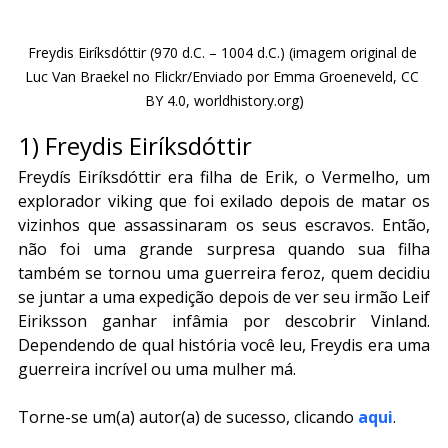
Freydis Eiríksdóttir (970 d.C. – 1004 d.C.) (imagem original de 
Luc Van Braekel no Flickr/Enviado por Emma Groeneveld, CC 
BY 4.0, worldhistory.org)
1) Freydis Eiríksdóttir
Freydís Eiríksdóttir era filha de Erik, o Vermelho, um 
explorador viking que foi exilado depois de matar os 
vizinhos que assassinaram os seus escravos. Então, 
não foi uma grande surpresa quando sua filha 
também se tornou uma guerreira feroz, quem decidiu 
se juntar a uma expedição depois de ver seu irmão Leif 
Eiriksson ganhar infâmia por descobrir Vinland. 
Dependendo de qual história você leu, Freydis era uma 
guerreira incrível ou uma mulher má.
Torne-se um(a) autor(a) de sucesso, clicando 
aqui
.