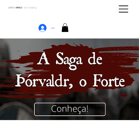
LIVROS
VIKINGS · ᚢᛁᚴᛁᚴᛅᛒᛅᚴᛦ ·
Login