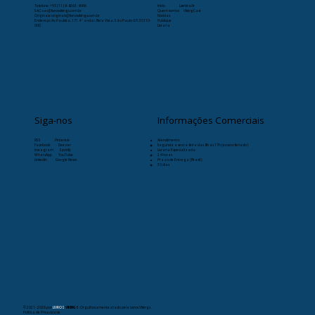
Telefone:
+55 (11) 9-8263-4066
Início
Læristaðr
SAC: sac@livrosvikings.com.br
Quem somos
VikingCast
Originais: originais@livrosvikings.com.br
Notícias
Endereço: Av. Paulista, 171 4º andar, Bela Vista, São Paulo-SP, 01310-
Publique
000
Livraria
Siga-nos
Informações Comerciais
RSS
Pinterest
Atendimento:
Facebook
Deezer
Segunda a sexta-feira das 8h as 17h (exceto feriado)
Instagram
Spotify
Livraria Especializada:
WhatsApp
YouTube
24 horas
Linkedin
Google News
Prazo de Entrega (Brasil):
30 dias
© 2021- 2026
por
LIVROS
VIKINGS
. Orgulhosamente criado pela Livros Vikings.
Política de Privacidade