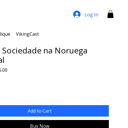
Log In
lique
VikingCast
 Sociedade na Noruega
al
lar
Sale
5.00
Price
Add to Cart
Buy Now