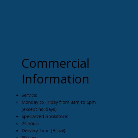
damentais nos estudos escandinavos: algumas de
onal, como as conexões e relações entre história e
 oralidade e o documento escrito outras mais
o a questão da autoria das sagas, a relação entre
tória, a recepção social e a audiência das
ais e escritas durante o medievo.
 PARA PRONTA ENTREGA
Commercial
Information
Service:
Monday to Friday from 8am to 5pm
(except holidays)
Specialized Bookstore:
24 hours
Delivery Time (Brazil):
30 days