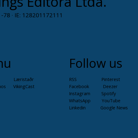
ings Editora Ltda.
questões fun
cunho tradici
-78 · IE: 128201172111
literatura, a
recentes, com
memória e his
narrativas or
DISPONÍVEL
nu
Follow us
Læristaðr
RSS Pinterest
mos
VikingCast
Facebook Deezer
Instagram Spotify
WhatsApp YouTube
Linkedin Google News