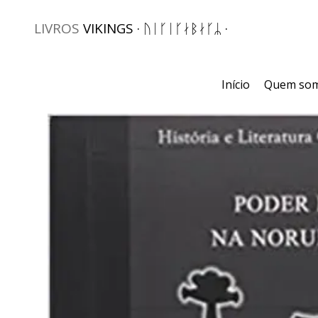
LIVROS
VIKINGS · ᚢᛁᚴᛁᚴᛅᛒᛅᚴᛦ ·
Início
Quem so