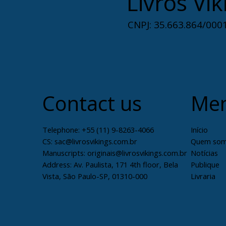
Livros Vik
CNPJ: 35.663.864/0001
Contact us
Me
Telephone: +55 (11) 9-8263-4066
Início
CS:
sac@livrosvikings.com.br
Quem so
Manuscripts:
originais@livrosvikings.com.br
Notícias
Address: Av. Paulista, 171 4th floor, Bela
Publique
Vista, São Paulo-SP, 01310-000
Livraria