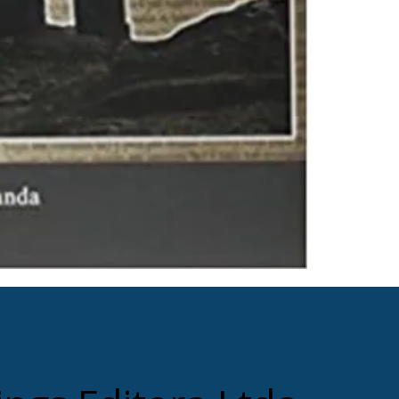
percebendo n
Europa Setent
as sociedades
metodológic
temático, enf
abordagens.
Tendo como pr
Miranda anali
sociedade nór
rei norueguês
famosas sagas
escrito durant
utilização da
dominação de 
também estão 
relação entre
Miranda tamb