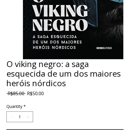
O viking negro: a saga
esquecida de um dos maiores
heróis nórdicos
Regular
Sale
 R$85.00 
R$50.00
Price
Price
Quantity
*