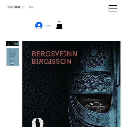
LIVROS
VIKINGS · ᚢᛁᚴᛁᚴᛅᛒᛅᚴᛦ ·
Log In