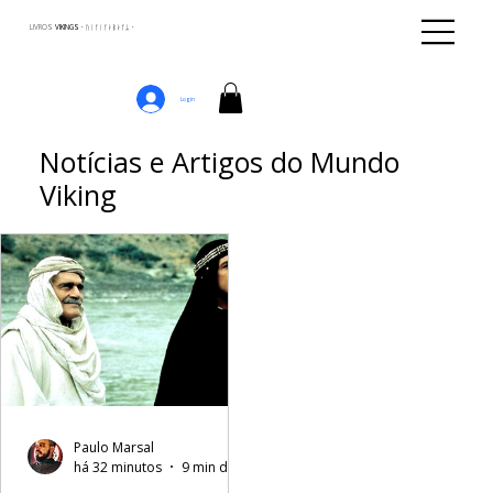
LIVROS
VIKINGS · ᚢᛁᚴᛁᚴᛅᛒᛅᚴᛦ ·
Login
Notícias e Artigos do Mundo
Viking
Paulo Marsal
há 32 minutos
9 min de leitura