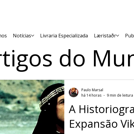
mos
Notícias
Livraria Especializada
Læristaðr
Pub
rtigos do Mu
Paulo Marsal
há 14 horas
9 min de leitura
A Historiogra
Expansão Vik