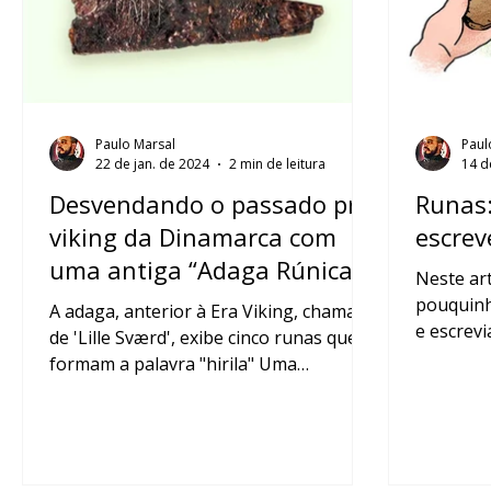
Paulo Marsal
Paul
22 de jan. de 2024
2 min de leitura
14 d
Desvendando o passado pré-
Runas:
viking da Dinamarca com
escrev
uma antiga “Adaga Rúnica”
Neste ar
pouquinh
A adaga, anterior à Era Viking, chamada
e escrevi
de 'Lille Sværd', exibe cinco runas que
conhecim
formam a palavra "hirila" Uma
descoberta arqueológica...