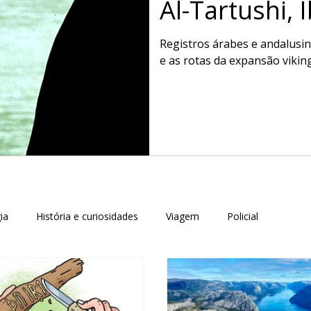
Al-Tartushi, 
Geografia do
Registros árabes e andalusin
e as rotas da expansão vikin
ia
História e curiosidades
Viagem
Policial