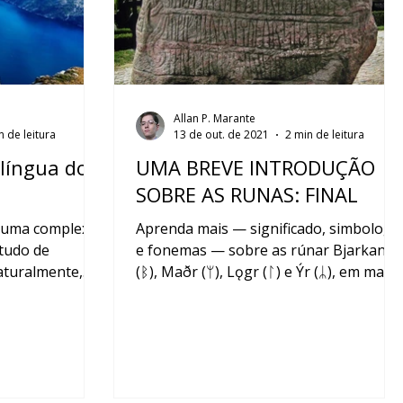
Allan P. Marante
n de leitura
13 de out. de 2021
2 min de leitura
 língua dos
UMA BREVE INTRODUÇÃO
SOBRE AS RUNAS: FINAL
 é uma complexa
Aprenda mais — significado, simbologi
tudo de
e fonemas — sobre as rúnar Bjarkan
aturalmente,
(ᛒ), Maðr (ᛘ), Lǫgr (ᛚ) e Ýr (ᛦ), em mais
i de lín...
um excelente conteúdo...