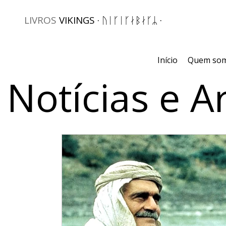
LIVROS
VIKINGS · ᚢᛁᚴᛁᚴᛅᛒᛅᚴᛦ ·
Início
Quem so
Notícias e A