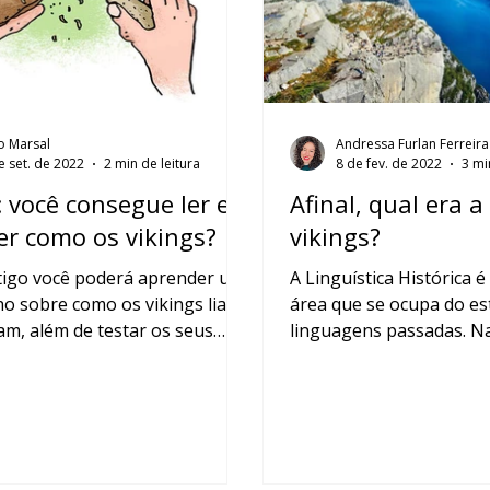
o Marsal
Andressa Furlan Ferreira
e set. de 2022
2 min de leitura
8 de fev. de 2022
3 mi
 você consegue ler e
Afinal, qual era a
er como os vikings?
vikings?
tigo você poderá aprender um
A Linguística Histórica
o sobre como os vikings liam
área que se ocupa do es
am, além de testar os seus
linguagens passadas. N
entos em um Quiz...
entender o modus operand