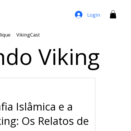
Login
lique
VikingCast
ndo Viking
fia Islâmica e a
ing: Os Relatos de