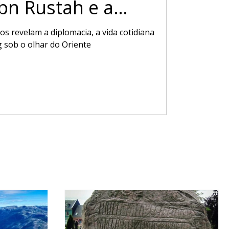
Ibn Rustah e a
 Norte
os revelam a diplomacia, a vida cotidiana
g sob o olhar do Oriente