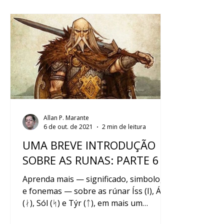
Allan P. Marante
6 de out. de 2021
2 min de leitura
UMA BREVE INTRODUÇÃO
SOBRE AS RUNAS: PARTE 6
Aprenda mais — significado, simbologia
e fonemas — sobre as rúnar Íss (I), Ár
(ᛅ), Sól (ᛋ) e Týr (ᛏ), em mais um
excelente conteúdo produ...