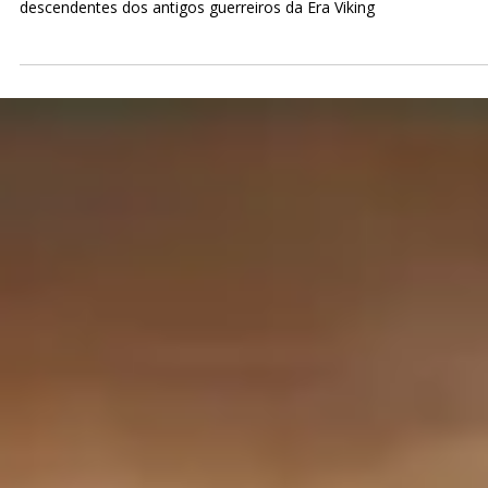
Paulo Marsal
14 de jun. de 2023
4 min de leitura
Doença de “Mão Viking” ou Doença de
Dupuytren remete aos neandertais
O nome "Mão Viking" vem de sua predominância entre os
descendentes dos antigos guerreiros da Era Viking