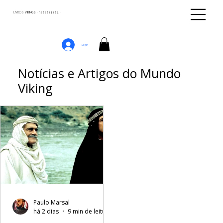
LIVROS
VIKINGS · ᚢᛁᚴᛁᚴᛅᛒᛅᚴᛦ ·
Login
Notícias e Artigos do Mundo
Viking
Paulo Marsal
há 2 dias
9 min de leitura