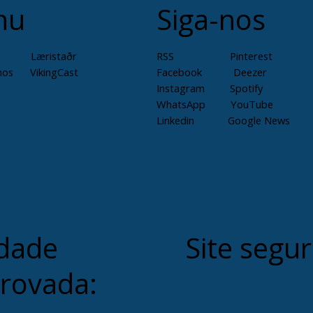
nu
Siga-nos
Læristaðr
RSS
Pinterest
mos
VikingCast
Facebook
Deezer
Instagram
Spotify
WhatsApp
YouTube
Linkedin
Google News
dade
Site segur
rovada: