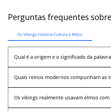
Perguntas frequentes sobre
Os Vikings História Cultura e Mitos
Qual é a origem e o significado da palavra
A etimologia permanece incerta. O termo deriva do nó
palavra vik: pode se referir à região de Viken na Esc
Quais reinos modernos compunham as ter
termo para "mercador". Curiosamente, os próprios n
Os vikings eram povos germânicos originários do No
progressivamente em três reinos maiores que corre
Os vikings realmente usavam elmos com c
Não. Esse é um dos maiores mitos propagados pela c