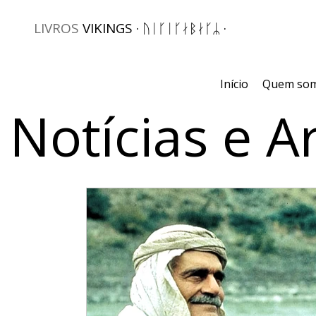
LIVROS
VIKINGS · ᚢᛁᚴᛁᚴᛅᛒᛅᚴᛦ ·
Início
Quem so
Notícias e A