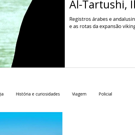
Al-Tartushi, 
Geografia do
Registros árabes e andalusin
e as rotas da expansão vikin
ia
História e curiosidades
Viagem
Policial