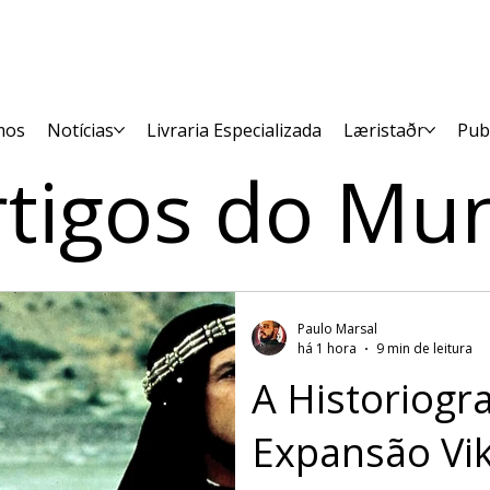
mos
Notícias
Livraria Especializada
Læristaðr
Pub
rtigos do Mu
Paulo Marsal
há 1 hora
9 min de leitura
A Historiogra
Expansão Vik