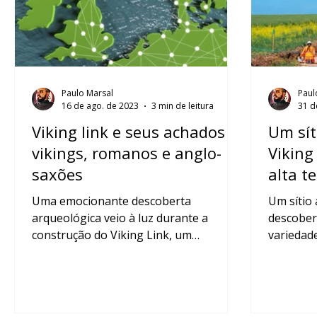
Paulo Marsal
Paul
16 de ago. de 2023
3 min de leitura
31 d
Viking link e seus achados
Um sít
vikings, romanos e anglo-
Viking
saxões
alta t
Uma emocionante descoberta
Um sítio 
arqueológica veio à luz durante a
descober
construção do Viking Link, um
variedade
gigantesco cabo submarino que
construç
conectará...