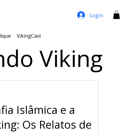
Login
lique
VikingCast
ndo Viking
fia Islâmica e a
ing: Os Relatos de